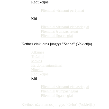
Redukcijos
Plieniniai virinami perėjimai
Kiti
Plieniniai virinami vienasriegiai
Plieniniai trumpasriegiai
Plieniniai ilgasriegiai
Ketinės cinkuotos jungtys "Sanha" (Vokietija)
Alkūnės
Trišakiai
Movos
Išardomi sujungimai
Nipeliai
Redukcijos
Kiti
Plieniniai virinami vienasriegiai
Plieniniai trumpasriegiai
Plieniniai ilgasriegiai
Kietinės užveriamos jungtys "Gebo" (Vokietija)