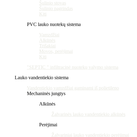
Šulinio stovas
Šulinio pagrindas
Kiti
PVC lauko nuotekų sistema
Vamzdžiai
Alkūnės
Trišakiai
Movos, perėjimai
Kiti
"SEPTIC " infiltracinė nuotekų valymo sistema
Lauko vandentiekio sistema
Vandentiekio vamzdžiai gaminami iš polietileno
Mechaninės jungtys
Alkūnės
Žalvarinės lauko vandentiekio alkūnės
Perėjimai
Žalvariniai lauko vandentiekio perėjimai