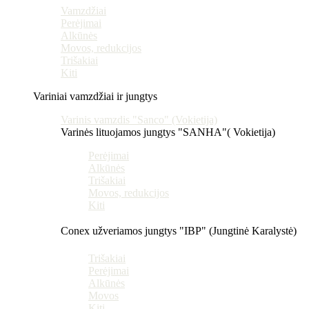
Vamzdžiai
Perėjimai
Alkūnės
Movos, redukcijos
Trišakiai
Kiti
Variniai vamzdžiai ir jungtys
Varinis vamzdis "Sanco" (Vokietija)
Varinės lituojamos jungtys "SANHA"( Vokietija)
Perėjimai
Alkūnės
Trišakiai
Movos, redukcijos
Kiti
Conex užveriamos jungtys "IBP" (Jungtinė Karalystė)
Trišakiai
Perėjimai
Alkūnės
Movos
Kiti