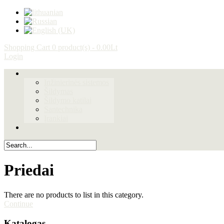
Shopping Cart
0 product(s) - 0.00Lt
Login
Produktai
Inžinierinės sistemos
Šildymas
Šildymo katilai
Santechnika
Įrankiai
Galerija
Priedai
There are no products to list in this category.
Continue
Katalogas