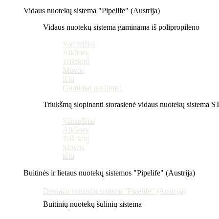
Vidaus nuotekų sistema "Pipelife" (Austrija)
Vidaus nuotekų sistema gaminama iš polipropileno
Vamzdžiai
Alkūnės
Trišakiai
Movos
Kiti
Guminiai perėjimai
Triukšmą slopinanti storasienė vidaus nuotekų sistema 
Vamzdžiai
Alkūnės
Trišakiai
Movos
Kiti
Buitinės ir lietaus nuotekų sistemos "Pipelife" (Austrija)
Drenažo vamzdių sistema "Pipelife" (Austrija)
Buitinių nuotekų šulinių sistema