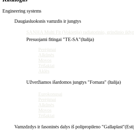
Engineering systems
Daugiasluoksnis vamzdis ir jungtys
SANHA Multi Fit (Vokietija) radiatorinio, grindinio ildy
Presuojami fitingai "TE-SA"(ltalija)
Perėjimai
Alkūnės
Movos
Trišakiai
Aklės
Užveržiamos išardomos jungtys "Fornara" (ltalija)
Eurokonusai
Perėjimai
Alkūnės
Movos
Trišakiai
Vamzdzdys ir fasoninės dalys iš polipropileno "Gallaplast"(Esti