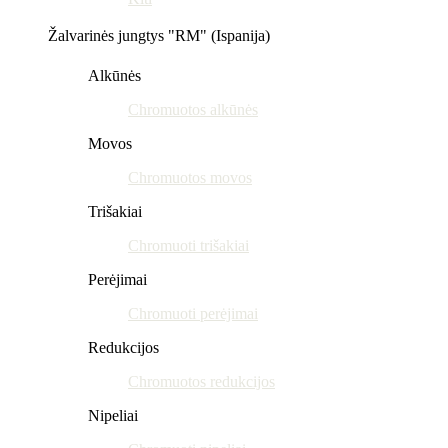
Žalvarinės jungtys "RM" (Ispanija)
Alkūnės
Chromuotos alkūnės
Movos
Chromuotos movos
Trišakiai
Chromuoti trišakiai
Perėjimai
Chromuoti perėjimai
Redukcijos
Chromuotos redukcijos
Nipeliai