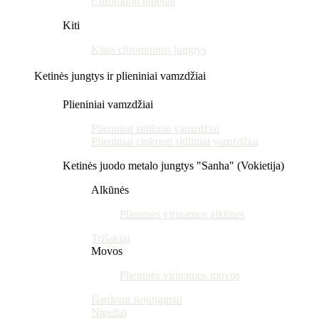
Chromuoti nipeliai
Kiti
Kitos chromuotos jungtys
Ketinės jungtys ir plieniniai vamzdžiai
Plieniniai vamzdžiai
Plieniniai siūliniai vamzdžiai
Plieniniai cinkuoti siūliniai vamzdžiai
Ketinės juodo metalo jungtys "Sanha" (Vokietija)
Alkūnės
Plieninės virinamos alkūnes
Trišakiai
Movos
Plieninės virinamos movos
Išardomi sujungimai
Nipeliai