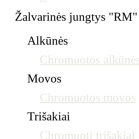
Žalvarinės jungtys "RM" 
Alkūnės
Chromuotos alkūnė
Movos
Chromuotos movos
Trišakiai
Chromuoti trišakiai