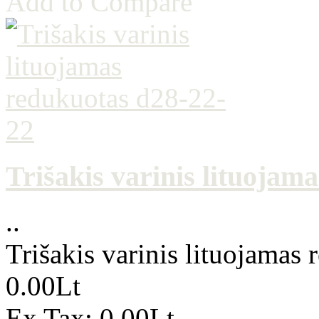
Add to Compare
Trišakis varinis lituojam
..
Trišakis varinis lituojamas
0.00Lt
Ex Tax: 0.00Lt