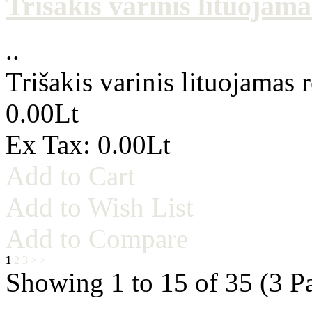
Trišakis varinis lituojam
..
Trišakis varinis lituojamas
0.00Lt
Ex Tax: 0.00Lt
Add to Cart
Add to Wish List
Add to Compare
1
2
3
>
>|
Showing 1 to 15 of 35 (3 P