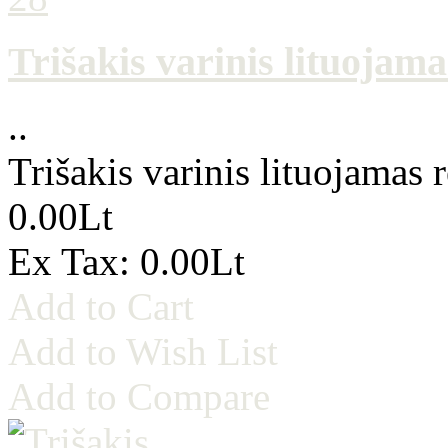
Trišakis varinis lituojam
..
Trišakis varinis lituojamas
0.00Lt
Ex Tax: 0.00Lt
Add to Cart
Add to Wish List
Add to Compare