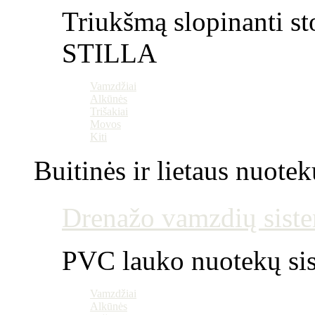
Triukšmą slopinanti st
STILLA
Vamzdžiai
Alkūnės
Trišakiai
Movos
Kiti
Buitinės ir lietaus nuotek
Drenažo vamzdių siste
PVC lauko nuotekų si
Vamzdžiai
Alkūnės