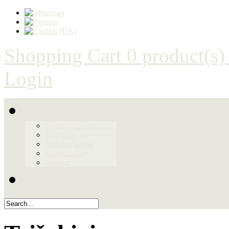
Shopping Cart
0 product(s)
Login
Produktai
Inžinierinės sistemos
Šildymas
Šildymo katilai
Santechnika
Įrankiai
Galerija