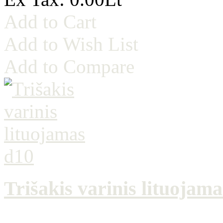
Add to Cart
Add to Wish List
Add to Compare
Trišakis varinis lituojam
..