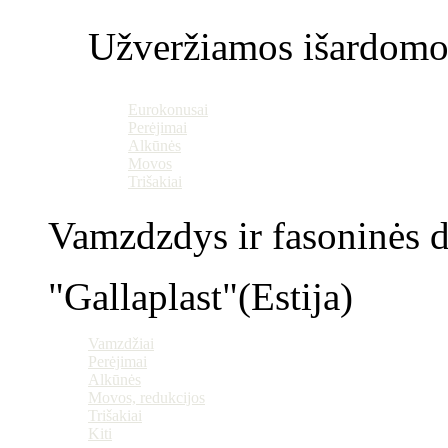
Užveržiamos išardomo
Eurokonusai
Perėjimai
Alkūnės
Movos
Trišakiai
Vamzdzdys ir fasoninės da
"Gallaplast"(Estija)
Vamzdžiai
Perėjimai
Alkūnės
Movos, redukcijos
Trišakiai
Kiti