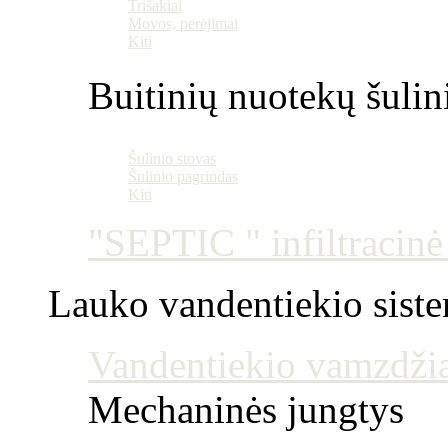
Trišakiai
Movos, perėjimai
Kiti
Buitinių nuotekų šulin
Šulinio stovas
Šulinio pagrindas
Kiti
"SEPTIC " infiltracin
Lauko vandentiekio sist
Vandentiekio vamzdžia
Mechaninės jungtys