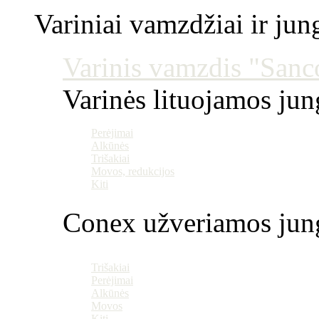
Variniai vamzdžiai ir jun
Varinis vamzdis "Sanco
Varinės lituojamos ju
Perėjimai
Alkūnės
Trišakiai
Movos, redukcijos
Kiti
Conex užveriamos jun
Trišakiai
Perėjimai
Alkūnės
Movos
Kiti