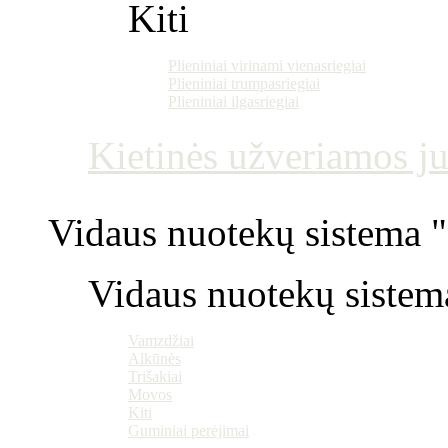
Kiti
Plieniniai virinami vienasriegiai
Plieniniai trumpasriegiai
Plieniniai ilgasriegiai
Kietinės užveriamos j
Vidaus nuotekų sistema "P
Vidaus nuotekų sistem
Vamzdžiai
Alkūnės
Trišakiai
Movos
Kiti
Guminiai perėjimai