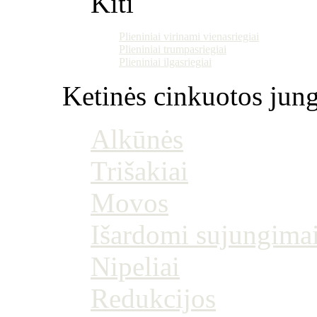
Kiti
Plieniniai virinami vienasriegiai
Plieniniai trumpasriegiai
Plieniniai ilgasriegiai
Ketinės cinkuotos jung
Alkūnės
Trišakiai
Movos
Išardomi sujungima
Nipeliai
Redukcijos