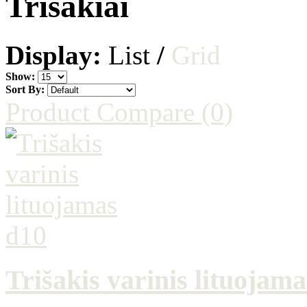
Trišakiai
Display:
List
/
Grid
Show:
Sort By:
Product Compare (0)
Trišakis varinis lituojam