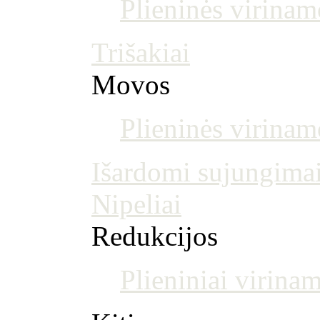
Plieninės virinam
Trišakiai
Movos
Plieninės virina
Išardomi sujungima
Nipeliai
Redukcijos
Plieniniai virinam