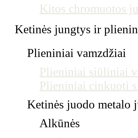
Kitos chromuotos j
Ketinės jungtys ir plienin
Plieniniai vamzdžiai
Plieniniai siūliniai
Plieniniai cinkuoti 
Ketinės juodo metalo j
Alkūnės