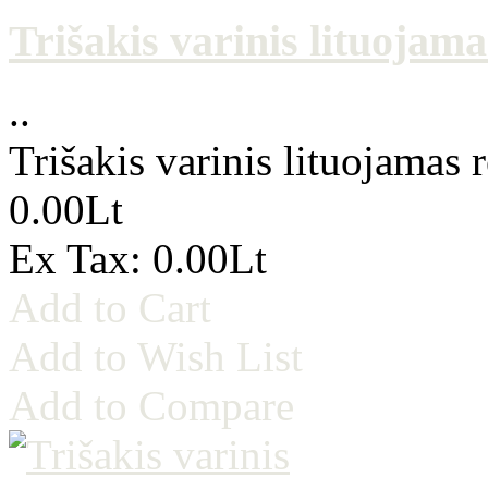
Trišakis varinis lituojam
..
Trišakis varinis lituojamas
0.00Lt
Ex Tax: 0.00Lt
Add to Cart
Add to Wish List
Add to Compare