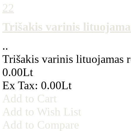
Trišakis varinis lituojam
..
Trišakis varinis lituojamas
0.00Lt
Ex Tax: 0.00Lt
Add to Cart
Add to Wish List
Add to Compare