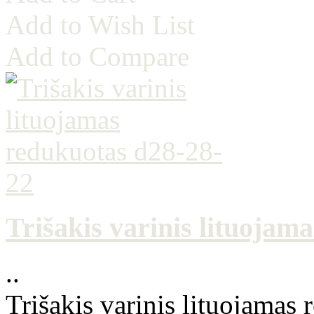
Add to Wish List
Add to Compare
Trišakis varinis lituojam
..
Trišakis varinis lituojamas