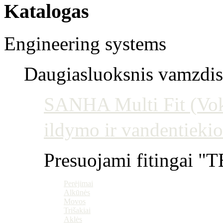
Katalogas
Engineering systems
Daugiasluoksnis vamzdis 
SANHA Multi Fit (Vokie
ildymo ir vandentiekio
Presuojami fitingai "T
Perėjimai
Alkūnės
Movos
Trišakiai
Aklės