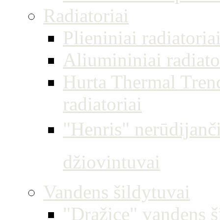
Radiatoriai
Plieniniai radiatori
Aliumininiai radiator
Hurta Thermal Trend
radiatoriai
"Henris" nerūdijanči
džiovintuvai
Vandens šildytuvai
"Dražice" vandens š