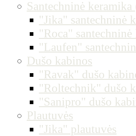
Santechninė keramika (
"Jika" santechninė 
"Roca" santechninė
"Laufen" santechni
Dušo kabinos
"Ravak" dušo kabin
"Roltechnik" dušo 
"Sanipro" dušo kab
Plautuvės
"Jika" plautuvės