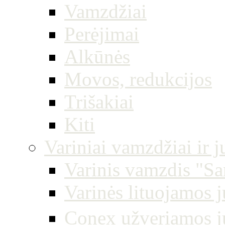
Vamzdžiai
Perėjimai
Alkūnės
Movos, redukcijos
Trišakiai
Kiti
Variniai vamzdžiai ir 
Varinis vamzdis "Sa
Varinės lituojamos 
Conex užveriamos 