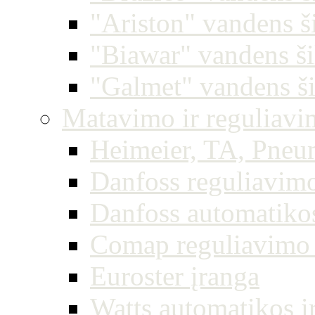
"Ariston" vandens š
"Biawar" vandens ši
"Galmet" vandens ši
Matavimo ir reguliavim
Heimeier, TA, Pneu
Danfoss reguliavimo
Danfoss automatiko
Comap reguliavimo 
Euroster įranga
Watts automatikos į