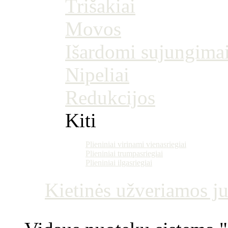
Trišakiai
Movos
Išardomi sujungima
Nipeliai
Redukcijos
Kiti
Plieniniai virinami vienasriegiai
Plieniniai trumpasriegiai
Plieniniai ilgasriegiai
Kietinės užveriamos j