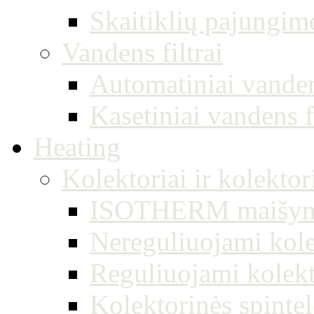
Skaitiklių pajungimo
Vandens filtrai
Automatiniai vandens
Kasetiniai vandens fi
Heating
Kolektoriai ir kolektor
ISOTHERM maišymo 
Nereguliuojami kole
Reguliuojami kolekto
Kolektorinės spintel