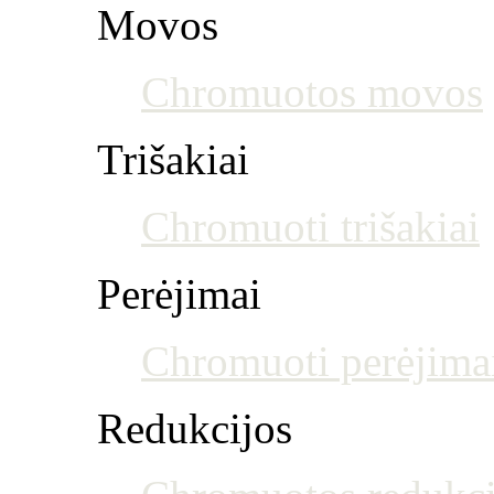
Movos
Chromuotos movos
Trišakiai
Chromuoti trišakiai
Perėjimai
Chromuoti perėjima
Redukcijos