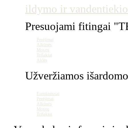
ildymo ir vandentiekio
Presuojami fitingai "T
Perėjimai
Alkūnės
Movos
Trišakiai
Aklės
Užveržiamos išardomo
Eurokonusai
Perėjimai
Alkūnės
Movos
Trišakiai