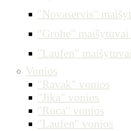
"Novaservis" maišyt
"Grohe" maišytuvai 
"Laufen" maišytuvai
Vonios
"Ravak" vonios
"Jika" vonios
"Roca" vonios
"Laufen" vonios