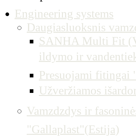
Engineering systems
Daugiasluoksnis vamzd
SANHA Multi Fit (Vo
ildymo ir vandentie
Presuojami fitingai 
Užveržiamos išardo
Vamzdzdys ir fasoninės
"Gallaplast"(Estija)