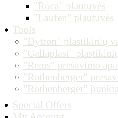
"Roca" plautuvės
"Laufen" plautuvės
Tools
"Dytron" plastikinių v
"Gallaplast" plastikin
"Rems" presavimo apar
"Rothenberger" presav
"Rothenberger" įrankia
Special Offers
My Account