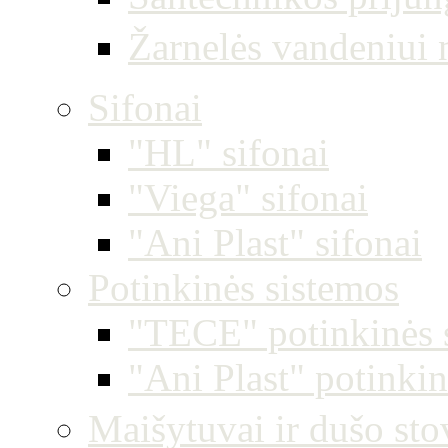
Žarnelės vandeniui 
Sifonai
"HL" sifonai
"Viega" sifonai
"Ani Plast" sifonai
Potinkinės sistemos
"TECE" potinkinės 
"Ani Plast" potinkin
Maišytuvai ir dušo sto