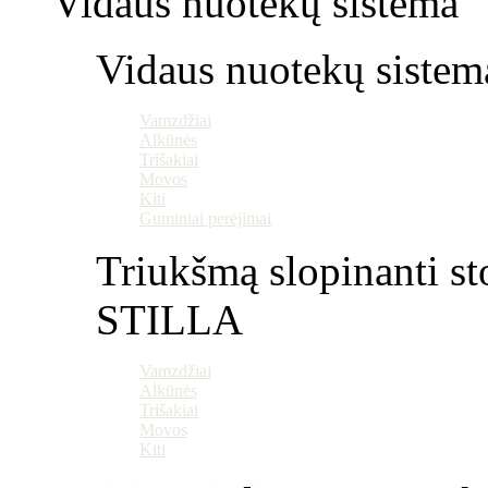
Vidaus nuotekų sistema "P
Vidaus nuotekų sistem
Vamzdžiai
Alkūnės
Trišakiai
Movos
Kiti
Guminiai perėjimai
Triukšmą slopinanti st
STILLA
Vamzdžiai
Alkūnės
Trišakiai
Movos
Kiti