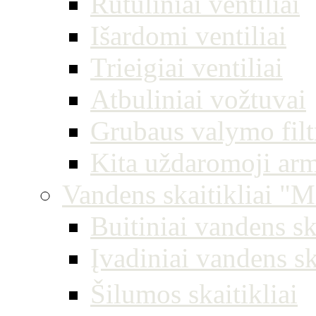
Rutuliniai ventiliai
Išardomi ventiliai
Trieigiai ventiliai
Atbuliniai vožtuvai
Grubaus valymo filt
Kita uždaromoji arm
Vandens skaitikliai "M
Buitiniai vandens sk
Įvadiniai vandens sk
Šilumos skaitikliai