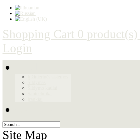
Shopping Cart
0 product(s)
Login
Produktai
Inžinierinės sistemos
Šildymas
Šildymo katilai
Santechnika
Įrankiai
Galerija
Site Map