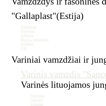
Vamzdzdys ir fasoninės da
"Gallaplast"(Estija)
Vamzdžiai
Perėjimai
Alkūnės
Movos, redukcijos
Trišakiai
Kiti
Variniai vamzdžiai ir jun
Varinis vamzdis "Sanco
Varinės lituojamos ju
Perėjimai
Alkūnės
Trišakiai