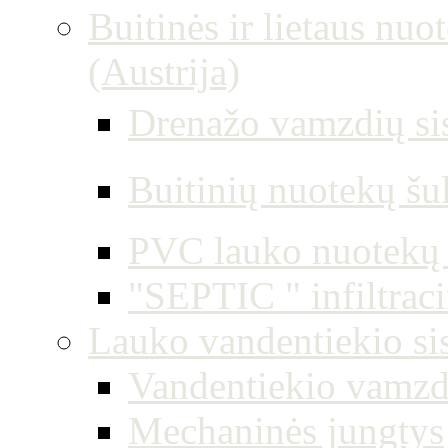
Buitinės ir lietaus nuo
(Austrija)
Drenažo vamzdių si
Buitinių nuotekų šu
PVC lauko nuotekų 
"SEPTIC " infiltrac
Lauko vandentiekio si
Vandentiekio vamzdž
Mechaninės jungtys