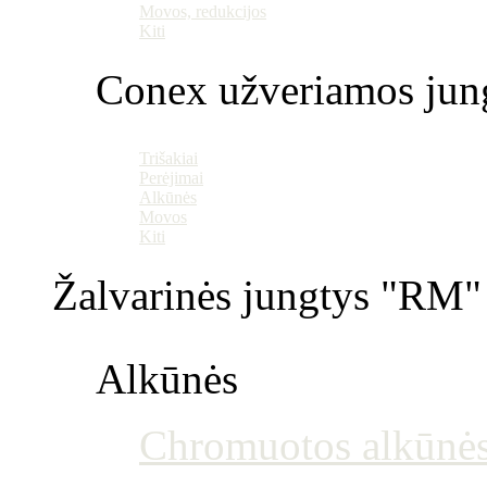
Movos, redukcijos
Kiti
Conex užveriamos jun
Trišakiai
Perėjimai
Alkūnės
Movos
Kiti
Žalvarinės jungtys "RM" 
Alkūnės
Chromuotos alkūnė