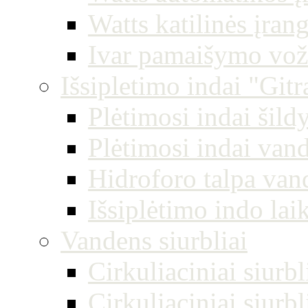
Watts katilinės įran
Ivar pamaišymo vož
Išsipletimo indai "Gitr
Plėtimosi indai šil
Plėtimosi indai vand
Hidroforo talpa van
Išsiplėtimo indo laik
Vandens siurbliai
Cirkuliaciniai siurbl
Cirkuliaciniai siurb