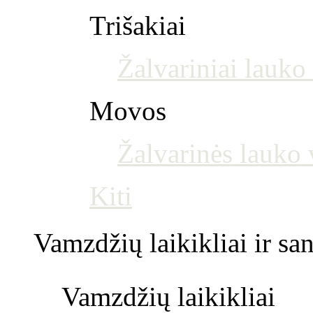
Trišakiai
Žalvariniai lauko 
Movos
Žalvarinės lauko
Kiti
Vamzdžių laikikliai ir s
Vamzdžių laikikliai