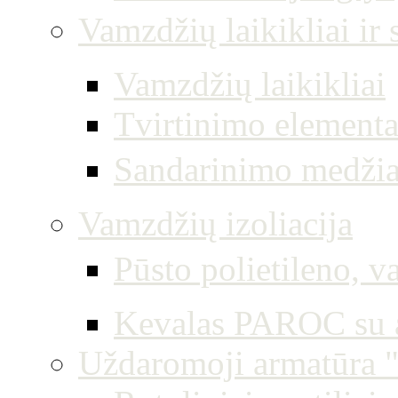
Vamzdžių laikikliai i
Vamzdžių laikikliai
Tvirtinimo elementa
Sandarinimo medži
Vamzdžių izoliacija
Pūsto polietileno, va
Kevalas PAROC su a
Uždaromoji armatūra "