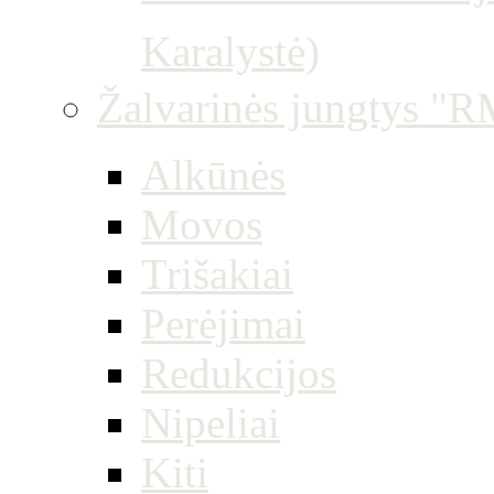
Karalystė)
Žalvarinės jungtys "R
Alkūnės
Movos
Trišakiai
Perėjimai
Redukcijos
Nipeliai
Kiti