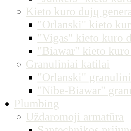
Kieto kuro dujų generac
"Orlanski" kieto kur
"Vigas" kieto kuro d
"Biawar" kieto kuro 
Granuliniai katilai
"Orlanski" granulinia
"Nibe-Biawar" granul
Plumbing
Uždaromoji armatūra
Santechnikos prij