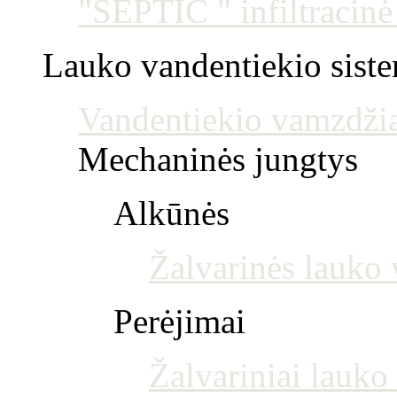
"SEPTIC " infiltracin
Lauko vandentiekio sist
Vandentiekio vamzdžia
Mechaninės jungtys
Alkūnės
Žalvarinės lauko 
Perėjimai
Žalvariniai lauko