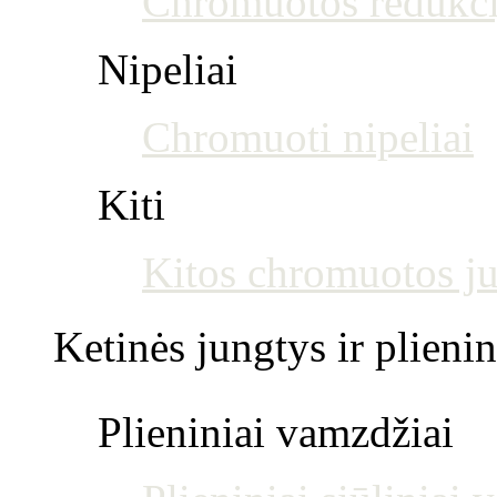
Chromuotos redukci
Nipeliai
Chromuoti nipeliai
Kiti
Kitos chromuotos j
Ketinės jungtys ir plienin
Plieniniai vamzdžiai