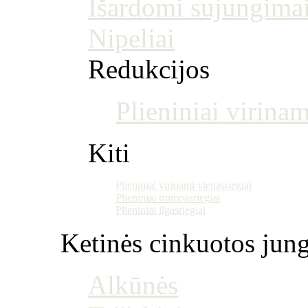
Išardomi sujungima
Nipeliai
Redukcijos
Plieniniai virinam
Kiti
Plieniniai virinami vienasriegiai
Plieniniai trumpasriegiai
Plieniniai ilgasriegiai
Ketinės cinkuotos jung
Alkūnės