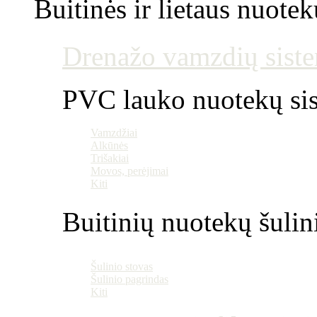
Buitinės ir lietaus nuotek
Drenažo vamzdių siste
PVC lauko nuotekų si
Vamzdžiai
Alkūnės
Trišakiai
Movos, perėjimai
Kiti
Buitinių nuotekų šulin
Šulinio stovas
Šulinio pagrindas
Kiti