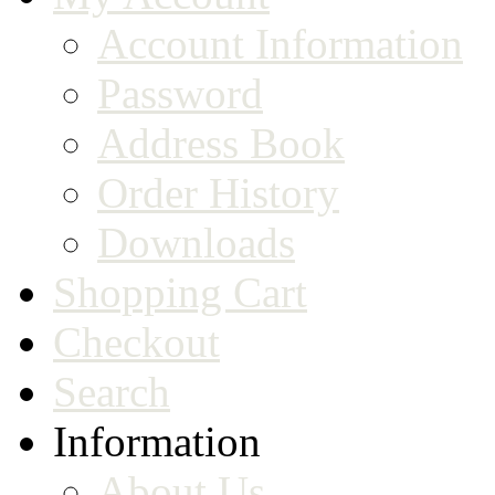
Account Information
Password
Address Book
Order History
Downloads
Shopping Cart
Checkout
Search
Information
About Us