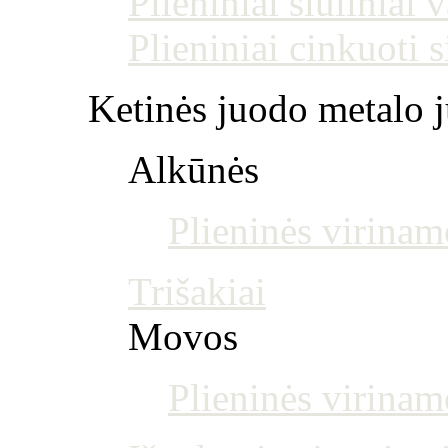
Plieniniai siūliniai
Plieniniai cinkuoti 
Ketinės juodo metalo j
Alkūnės
Plieninės virinam
Trišakiai
Movos
Plieninės virina