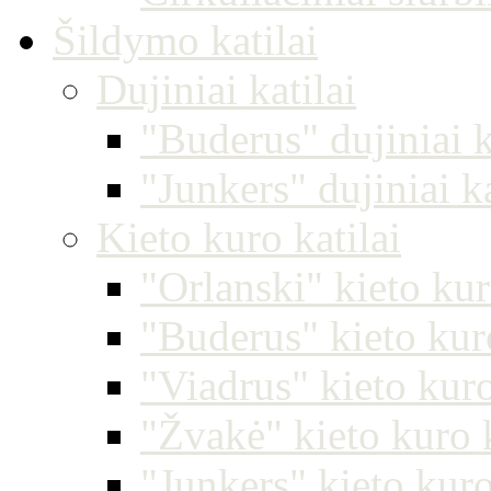
Šildymo katilai
Dujiniai katilai
"Buderus" dujiniai k
"Junkers" dujiniai ka
Kieto kuro katilai
"Orlanski" kieto kur
"Buderus" kieto kuro
"Viadrus" kieto kuro
"Žvakė" kieto kuro k
"Junkers" kieto kuro