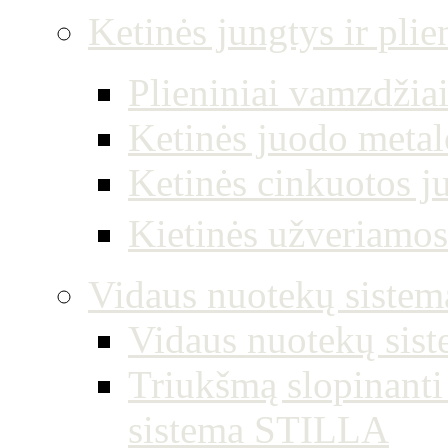
Ketinės jungtys ir plie
Plieniniai vamzdžia
Ketinės juodo metal
Ketinės cinkuotos j
Kietinės užveriamo
Vidaus nuotekų sistema
Vidaus nuotekų sist
Triukšmą slopinanti
sistema STILLA