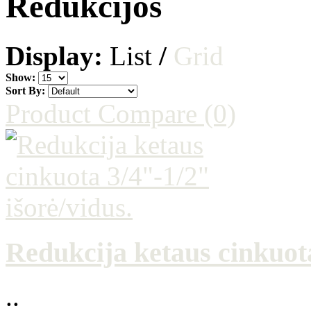
Redukcijos
Display:
List
/
Grid
Show:
Sort By:
Product Compare (0)
Redukcija ketaus cinkuota
..