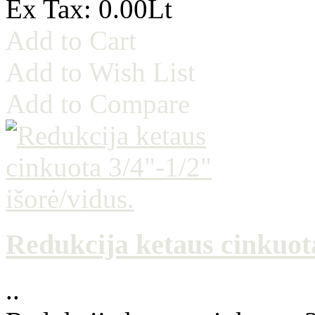
Ex Tax: 0.00Lt
Add to Cart
Add to Wish List
Add to Compare
Redukcija ketaus cinkuota
..