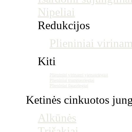
Nipeliai
Redukcijos
Plieniniai virinam
Kiti
Plieniniai virinami vienasriegiai
Plieniniai trumpasriegiai
Plieniniai ilgasriegiai
Ketinės cinkuotos jung
Alkūnės
Trišakiai