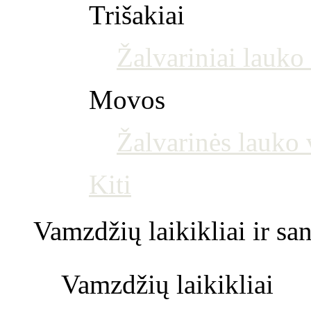
Trišakiai
Žalvariniai lauko 
Movos
Žalvarinės lauko
Kiti
Vamzdžių laikikliai ir s
Vamzdžių laikikliai