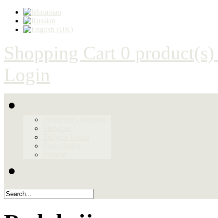
Shopping Cart
0 product(s)
Login
Produktai
Inžinierinės sistemos
Šildymas
Šildymo katilai
Santechnika
Įrankiai
Galerija