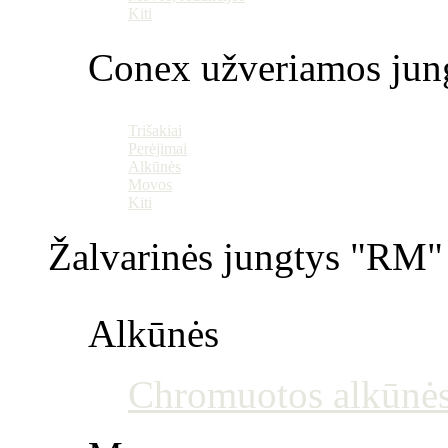
Kiti
Conex užveriamos jun
Trišakiai
Perėjimai
Alkūnės
Movos
Kiti
Žalvarinės jungtys "RM" 
Alkūnės
Chromuotos alkūnė