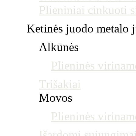
Plieniniai cinkuoti 
Ketinės juodo metalo j
Alkūnės
Plieninės virinam
Trišakiai
Movos
Plieninės virina
Išardomi sujungima