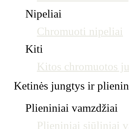
Nipeliai
Chromuoti nipeliai
Kiti
Kitos chromuotos j
Ketinės jungtys ir plienin
Plieniniai vamzdžiai
Plieniniai siūliniai