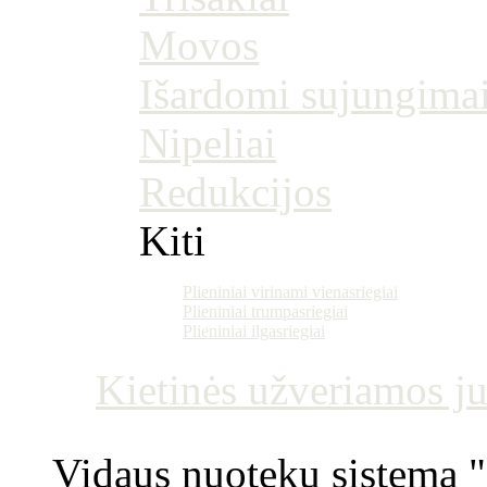
Movos
Išardomi sujungima
Nipeliai
Redukcijos
Kiti
Plieniniai virinami vienasriegiai
Plieniniai trumpasriegiai
Plieniniai ilgasriegiai
Kietinės užveriamos j
Vidaus nuotekų sistema "P