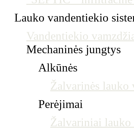
Lauko vandentiekio sist
Vandentiekio vamzdžia
Mechaninės jungtys
Alkūnės
Žalvarinės lauko 
Perėjimai
Žalvariniai lauko