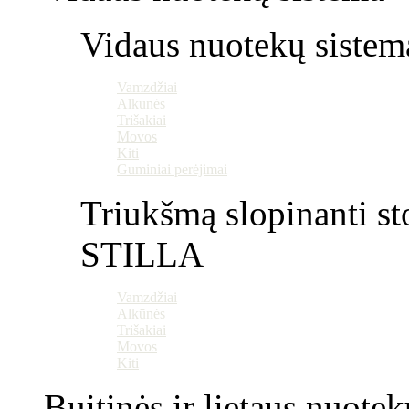
Vidaus nuotekų sistem
Vamzdžiai
Alkūnės
Trišakiai
Movos
Kiti
Guminiai perėjimai
Triukšmą slopinanti st
STILLA
Vamzdžiai
Alkūnės
Trišakiai
Movos
Kiti
Buitinės ir lietaus nuotek