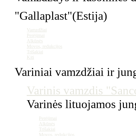
"Gallaplast"(Estija)
Vamzdžiai
Perėjimai
Alkūnės
Movos, redukcijos
Trišakiai
Kiti
Variniai vamzdžiai ir jun
Varinis vamzdis "Sanco
Varinės lituojamos ju
Perėjimai
Alkūnės
Trišakiai
Movos, redukcijos