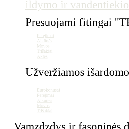
ildymo ir vandentiekio
Presuojami fitingai "T
Perėjimai
Alkūnės
Movos
Trišakiai
Aklės
Užveržiamos išardomo
Eurokonusai
Perėjimai
Alkūnės
Movos
Trišakiai
Vamzdzdys ir fasoninės da