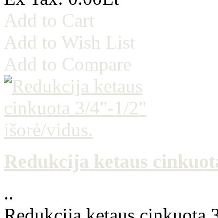
Add to Cart
Add to Wish List
Add to Compare
Redukcija ketaus cinkuota
..
Redukcija ketaus cinkuota 3