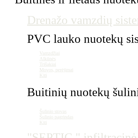
Drenažo vamzdių siste
PVC lauko nuotekų si
Vamzdžiai
Alkūnės
Trišakiai
Movos, perėjimai
Kiti
Buitinių nuotekų šulin
Šulinio stovas
Šulinio pagrindas
Kiti
"SEPTIC " infiltracin