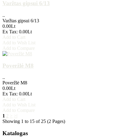
Varžtas gipsui 6/13
..
Varžtas gipsui 6/13
0.00Lt
Ex Tax: 0.00Lt
Add to Cart
Add to Wish List
Add to Compare
Poveržlė M8
..
Poveržlė M8
0.00Lt
Ex Tax: 0.00Lt
Add to Cart
Add to Wish List
Add to Compare
1
2
>
>|
Showing 1 to 15 of 25 (2 Pages)
Katalogas