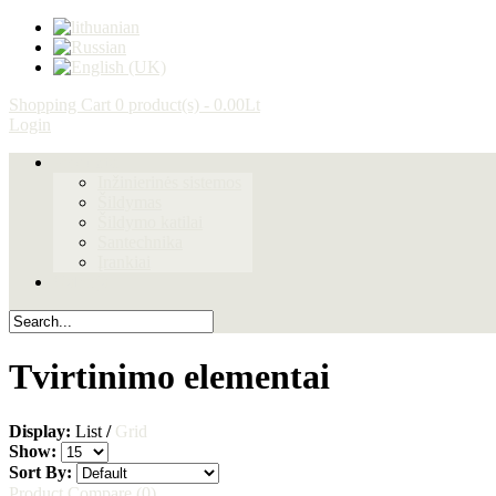
Shopping Cart
0 product(s) - 0.00Lt
Login
Produktai
Inžinierinės sistemos
Šildymas
Šildymo katilai
Santechnika
Įrankiai
Galerija
Tvirtinimo elementai
Display:
List
/
Grid
Show:
Sort By:
Product Compare (0)