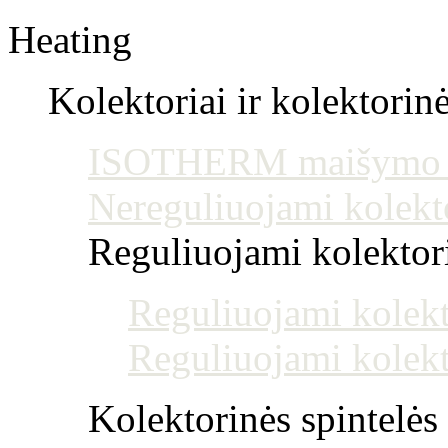
Heating
Kolektoriai ir kolektorin
ISOTHERM maišymo mo
Nereguliuojami kolekt
Reguliuojami kolektoria
Reguliuojami kolekt
Reguliuojami kolekt
Kolektorinės spintelės