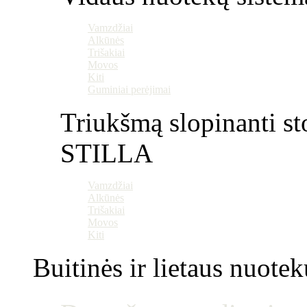
Vamzdžiai
Alkūnės
Trišakiai
Movos
Kiti
Guminiai perėjimai
Triukšmą slopinanti st
STILLA
Vamzdžiai
Alkūnės
Trišakiai
Movos
Kiti
Buitinės ir lietaus nuotek