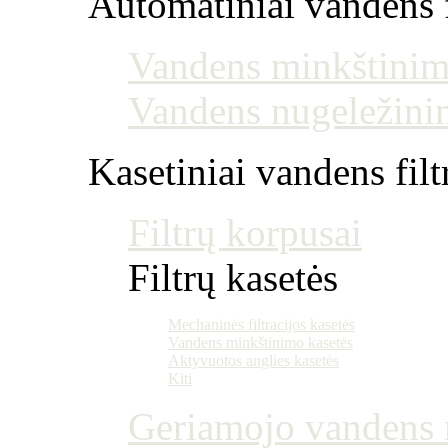
Automatiniai vandens f
Vandens minkštinim
Vandens nugeležini
Kasetiniai vandens filt
Filtrų korpusai
Filtrų kasetės
Mechaninės filtracijos kasetės
Vandens minkštinimo kasetės
Aktyvuotos anglies kasetės
Kiti
Geriamojo vandens m