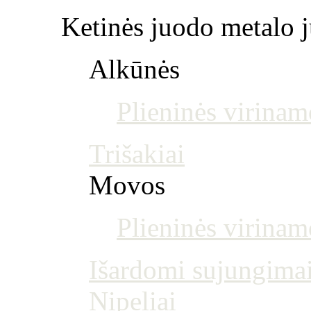
Ketinės juodo metalo j
Alkūnės
Plieninės virinam
Trišakiai
Movos
Plieninės virina
Išardomi sujungima
Nipeliai