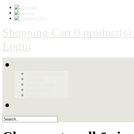
Shopping Cart
0 product(s)
Login
Produktai
Inžinierinės sistemos
Šildymas
Šildymo katilai
Santechnika
Įrankiai
Galerija