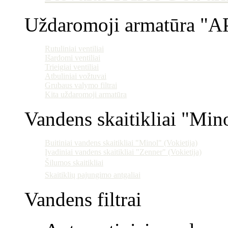
Uždaromoji armatūra "AP
Rutuliniai ventiliai
Išardomi ventiliai
Trieigiai ventiliai
Atbuliniai vožtuvai
Grubaus valymo filtrai
Kita uždaromoji armatūra
Vandens skaitikliai "Min
Buitiniai vandens skaitikliai "Minol" (Vokietija)
Įvadiniai vandens skaitikliai "Zenner" (Vokietija)
Šilumos skaitikliai
Skaitiklių pajungimo antgaliai
Vandens filtrai