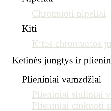
Chromuoti nipeliai
Kiti
Kitos chromuotos j
Ketinės jungtys ir plienin
Plieniniai vamzdžiai
Plieniniai siūliniai
Plieniniai cinkuoti 