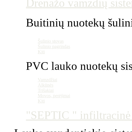
Drenažo vamzdių siste
Buitinių nuotekų šulin
Šulinio stovas
Šulinio pagrindas
Kiti
PVC lauko nuotekų si
Vamzdžiai
Alkūnės
Trišakiai
Movos, perėjimai
Kiti
"SEPTIC " infiltracin