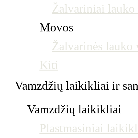
Žalvariniai lauko 
Movos
Žalvarinės lauko
Kiti
Vamzdžių laikikliai ir s
Vamzdžių laikikliai
Plastmasiniai laikikl