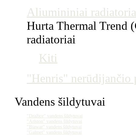
Aliumininiai radiatoriai
Hurta Thermal Trend (Č
radiatoriai
Kiti
"Henris" nerūdijančio p
Vandens šildytuvai
"Dražice" vandens šildytuvai
"Ariston" vandens šildytuvai
"Biawar" vandens šildytuvai
"Galmet" vandens šildytuvai