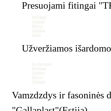
Presuojami fitingai "T
Perėjimai
Alkūnės
Movos
Trišakiai
Aklės
Užveržiamos išardomo
Eurokonusai
Perėjimai
Alkūnės
Movos
Trišakiai
Vamzdzdys ir fasoninės da
"Gallaplast"(Estija)