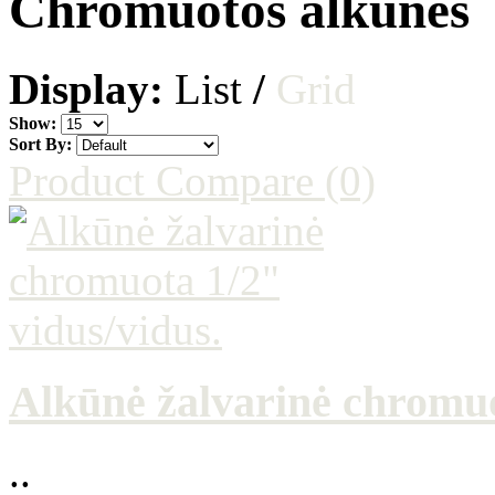
Chromuotos alkūnės
Display:
List
/
Grid
Show:
Sort By:
Product Compare (0)
Alkūnė žalvarinė chromuo
..