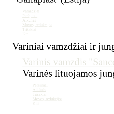
Vamzdžiai
Perėjimai
Alkūnės
Movos, redukcijos
Trišakiai
Kiti
Variniai vamzdžiai ir jun
Varinis vamzdis "Sanco
Varinės lituojamos ju
Perėjimai
Alkūnės
Trišakiai
Movos, redukcijos
Kiti