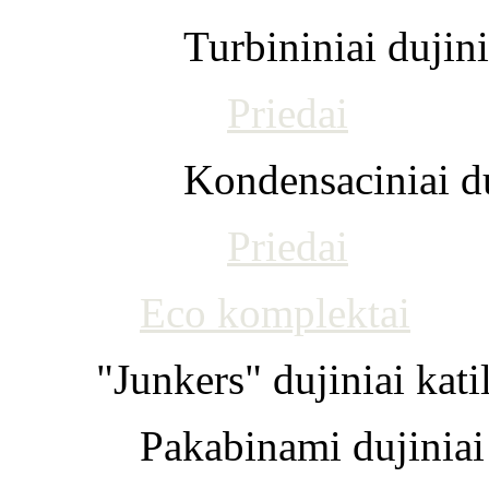
Turbininiai dujini
Priedai
Kondensaciniai du
Priedai
Eco komplektai
"Junkers" dujiniai kati
Pakabinami dujiniai 