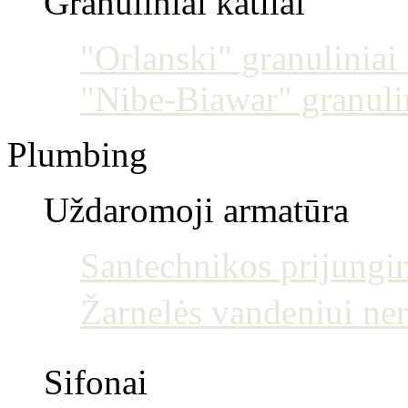
Granuliniai katilai
"Orlanski" granuliniai 
"Nibe-Biawar" granulin
Plumbing
Uždaromoji armatūra
Santechnikos prijun
Žarnelės vandeniui ne
Sifonai