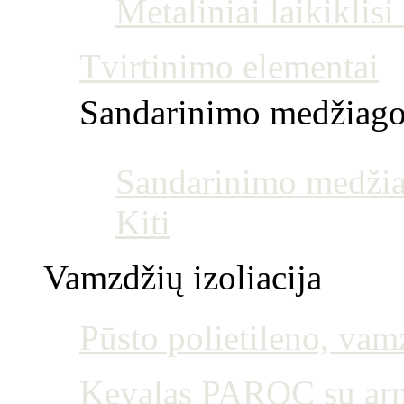
Metaliniai laikiklis
Tvirtinimo elementai
Sandarinimo medžiag
Sandarinimo medžia
Kiti
Vamzdžių izoliacija
Pūsto polietileno, vamz
Kevalas PAROC su armu