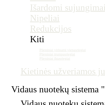
Išardomi sujungima
Nipeliai
Redukcijos
Kiti
Plieniniai virinami vienasriegiai
Plieniniai trumpasriegiai
Plieniniai ilgasriegiai
Kietinės užveriamos j
Vidaus nuotekų sistema "P
Vidaus nuotekų sistem