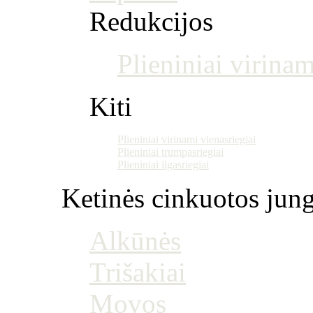
Redukcijos
Plieniniai virinam
Kiti
Plieniniai virinami vienasriegiai
Plieniniai trumpasriegiai
Plieniniai ilgasriegiai
Ketinės cinkuotos jung
Alkūnės
Trišakiai
Movos