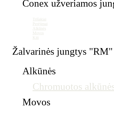
Conex užveriamos jun
Trišakiai
Perėjimai
Alkūnės
Movos
Kiti
Žalvarinės jungtys "RM" 
Alkūnės
Chromuotos alkūnė
Movos