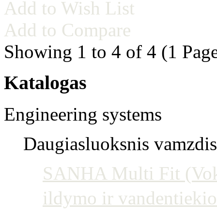
Add to Wish List
Add to Compare
Showing 1 to 4 of 4 (1 Page
Katalogas
Engineering systems
Daugiasluoksnis vamzdis 
SANHA Multi Fit (Vokie
ildymo ir vandentiekio