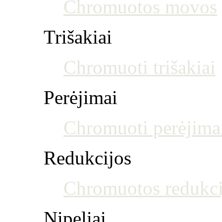
Chromuotos movos
Trišakiai
Chromuoti trišakiai
Perėjimai
Chromuoti perėjima
Redukcijos
Chromuotos redukci
Nipeliai