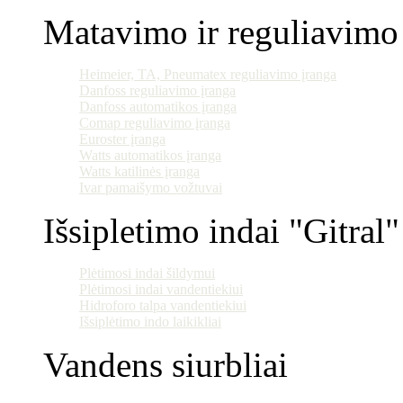
Matavimo ir reguliavimo 
Heimeier, TA, Pneumatex reguliavimo įranga
Danfoss reguliavimo įranga
Danfoss automatikos įranga
Comap reguliavimo įranga
Euroster įranga
Watts automatikos įranga
Watts katilinės įranga
Ivar pamaišymo vožtuvai
Išsipletimo indai "Gitral"
Plėtimosi indai šildymui
Plėtimosi indai vandentiekiui
Hidroforo talpa vandentiekiui
Išsiplėtimo indo laikikliai
Vandens siurbliai