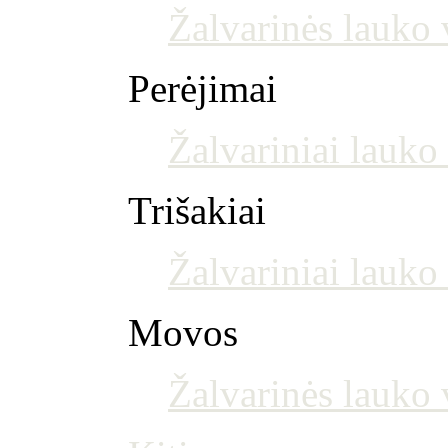
Žalvarinės lauko 
Perėjimai
Žalvariniai lauko
Trišakiai
Žalvariniai lauko 
Movos
Žalvarinės lauko