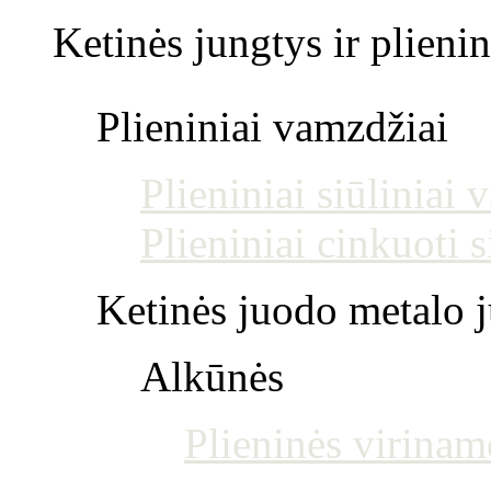
Ketinės jungtys ir plienin
Plieniniai vamzdžiai
Plieniniai siūliniai
Plieniniai cinkuoti 
Ketinės juodo metalo j
Alkūnės
Plieninės virinam