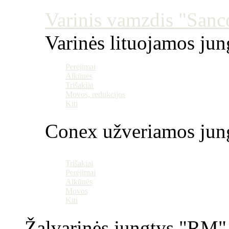
Varinis vamzdis "Sanco
Varinės lituojamos ju
Perėjimai
Alkūnės
Trišakiai
Movos, redukcijos
Kiti
Conex užveriamos jun
Trišakiai
Perėjimai
Alkūnės
Movos
Kiti
Žalvarinės jungtys "RM" 