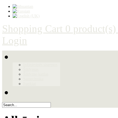
Shopping Cart
0 product(s)
Login
Produktai
Inžinierinės sistemos
Šildymas
Šildymo katilai
Santechnika
Įrankiai
Galerija