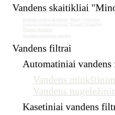
Vandens skaitikliai "Min
Buitiniai vandens skaitikliai "Minol" (Vokietija)
Įvadiniai vandens skaitikliai "Zenner" (Vokietija)
Šilumos skaitikliai
Skaitiklių pajungimo antgaliai
Vandens filtrai
Automatiniai vandens f
Vandens minkštinim
Vandens nugeležini
Kasetiniai vandens filt