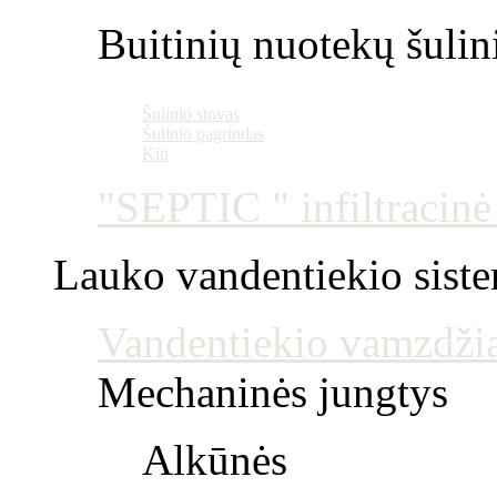
Buitinių nuotekų šulin
Šulinio stovas
Šulinio pagrindas
Kiti
"SEPTIC " infiltracin
Lauko vandentiekio sist
Vandentiekio vamzdžia
Mechaninės jungtys
Alkūnės