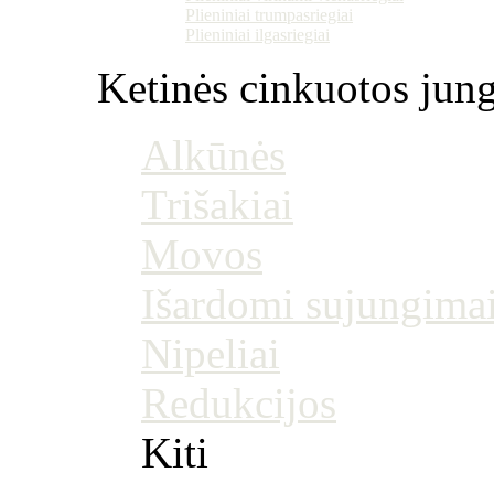
Plieniniai trumpasriegiai
Plieniniai ilgasriegiai
Ketinės cinkuotos jung
Alkūnės
Trišakiai
Movos
Išardomi sujungima
Nipeliai
Redukcijos
Kiti