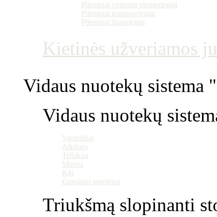
Plieniniai virinami vienasriegiai
Plieniniai trumpasriegiai
Plieniniai ilgasriegiai
Kietinės užveriamos j
Vidaus nuotekų sistema "P
Vidaus nuotekų sistem
Vamzdžiai
Alkūnės
Trišakiai
Movos
Kiti
Guminiai perėjimai
Triukšmą slopinanti st