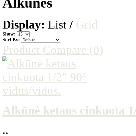
Alkūnės
Display:
List
/
Grid
Show:
Sort By:
Product Compare (0)
Alkūnė ketaus cinkuota 1/
..