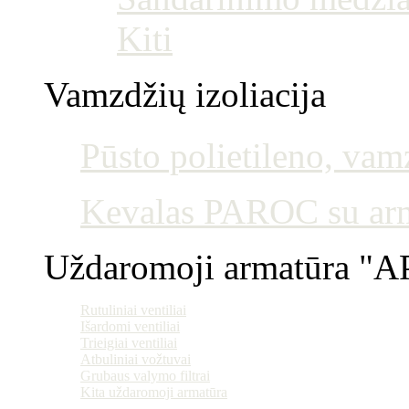
Kiti
Vamzdžių izoliacija
Pūsto polietileno, vamz
Kevalas PAROC su armu
Uždaromoji armatūra "AP
Rutuliniai ventiliai
Išardomi ventiliai
Trieigiai ventiliai
Atbuliniai vožtuvai
Grubaus valymo filtrai
Kita uždaromoji armatūra