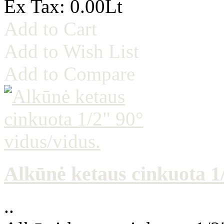
Ex Tax: 0.00Lt
Add to Cart
Add to Wish List
Add to Compare
Alkūnė ketaus cinkuota 1/
..