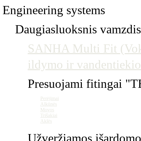
Engineering systems
Daugiasluoksnis vamzdis 
SANHA Multi Fit (Vokie
ildymo ir vandentiekio
Presuojami fitingai "T
Perėjimai
Alkūnės
Movos
Trišakiai
Aklės
Užveržiamos išardomo