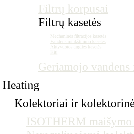
Filtrų korpusai
Filtrų kasetės
Mechaninės filtracijos kasetės
Vandens minkštinimo kasetės
Aktyvuotos anglies kasetės
Kiti
Geriamojo vandens m
Heating
Kolektoriai ir kolektorin
ISOTHERM maišymo mo