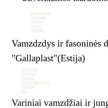
Eurokonusai
Perėjimai
Alkūnės
Movos
Trišakiai
Vamzdzdys ir fasoninės da
"Gallaplast"(Estija)
Vamzdžiai
Perėjimai
Alkūnės
Movos, redukcijos
Trišakiai
Kiti
Variniai vamzdžiai ir jun