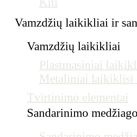
Kiti
Vamzdžių laikikliai ir s
Vamzdžių laikikliai
Plastmasiniai laikikl
Metaliniai laikiklis
Tvirtinimo elementai
Sandarinimo medžiag
Sandarinimo medžia