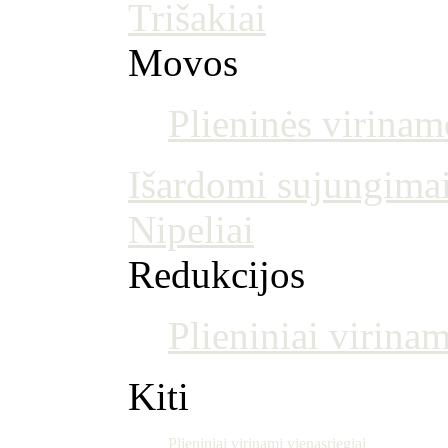
Trišakiai
Movos
Plieninės virina
Išardomi sujungima
Nipeliai
Redukcijos
Plieniniai virinam
Kiti
Plieniniai virinami vienasriegiai