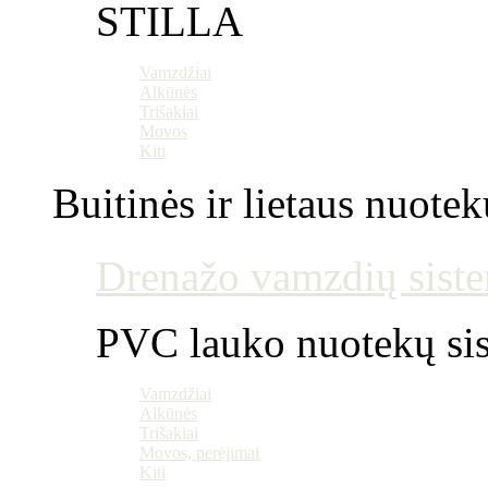
STILLA
Vamzdžiai
Alkūnės
Trišakiai
Movos
Kiti
Buitinės ir lietaus nuotek
Drenažo vamzdių siste
PVC lauko nuotekų si
Vamzdžiai
Alkūnės
Trišakiai
Movos, perėjimai
Kiti