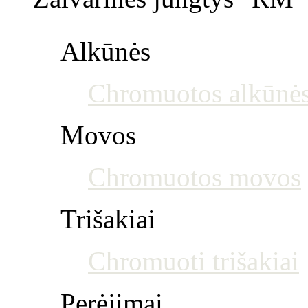
Alkūnės
Chromuotos alkūnė
Movos
Chromuotos movos
Trišakiai
Chromuoti trišakiai
Perėjimai