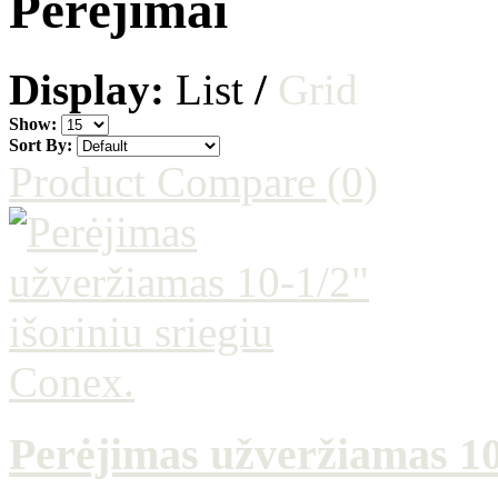
Perėjimai
Display:
List
/
Grid
Show:
Sort By:
Product Compare (0)
Perėjimas užveržiamas 10-