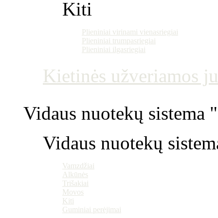
Kiti
Plieniniai virinami vienasriegiai
Plieniniai trumpasriegiai
Plieniniai ilgasriegiai
Kietinės užveriamos j
Vidaus nuotekų sistema "P
Vidaus nuotekų sistem
Vamzdžiai
Alkūnės
Trišakiai
Movos
Kiti
Guminiai perėjimai