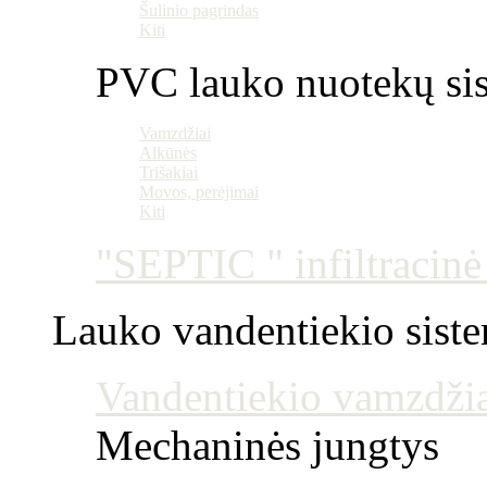
Šulinio pagrindas
Kiti
PVC lauko nuotekų si
Vamzdžiai
Alkūnės
Trišakiai
Movos, perėjimai
Kiti
"SEPTIC " infiltracin
Lauko vandentiekio sist
Vandentiekio vamzdžia
Mechaninės jungtys