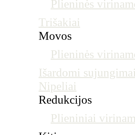
Plieninės virinam
Trišakiai
Movos
Plieninės virina
Išardomi sujungima
Nipeliai
Redukcijos
Plieniniai virinam