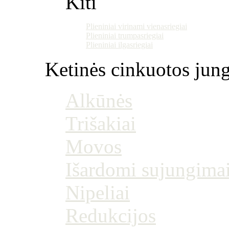
Kiti
Plieniniai virinami vienasriegiai
Plieniniai trumpasriegiai
Plieniniai ilgasriegiai
Ketinės cinkuotos jung
Alkūnės
Trišakiai
Movos
Išardomi sujungima
Nipeliai
Redukcijos