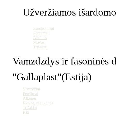
Užveržiamos išardomo
Eurokonusai
Perėjimai
Alkūnės
Movos
Trišakiai
Vamzdzdys ir fasoninės da
"Gallaplast"(Estija)
Vamzdžiai
Perėjimai
Alkūnės
Movos, redukcijos
Trišakiai
Kiti