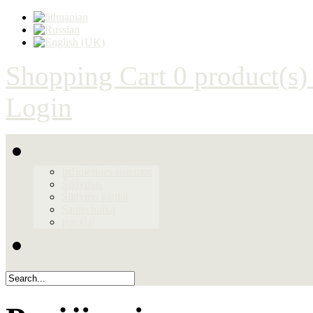
Shopping Cart
0 product(s)
Login
Produktai
Inžinierinės sistemos
Šildymas
Šildymo katilai
Santechnika
Įrankiai
Galerija