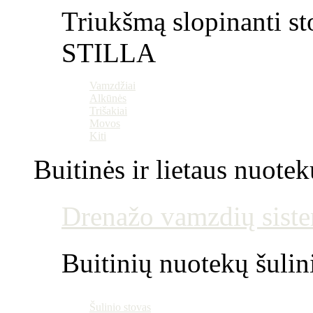
Triukšmą slopinanti st
STILLA
Vamzdžiai
Alkūnės
Trišakiai
Movos
Kiti
Buitinės ir lietaus nuotek
Drenažo vamzdių siste
Buitinių nuotekų šulin
Šulinio stovas