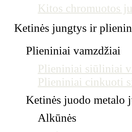
Kitos chromuotos j
Ketinės jungtys ir plienin
Plieniniai vamzdžiai
Plieniniai siūliniai
Plieniniai cinkuoti 
Ketinės juodo metalo j
Alkūnės