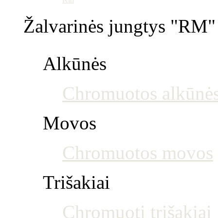
Žalvarinės jungtys "RM" 
Alkūnės
Chromuotos alkūnė
Movos
Chromuotos movos
Trišakiai
Chromuoti trišakiai