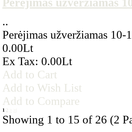
Perėjimas užveržiamas 10-
..
Perėjimas užveržiamas 10-1/
0.00Lt
Ex Tax: 0.00Lt
Add to Cart
Add to Wish List
Add to Compare
1
2
>
>|
Showing 1 to 15 of 26 (2 P