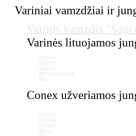
Variniai vamzdžiai ir jun
Varinis vamzdis "Sanco
Varinės lituojamos ju
Perėjimai
Alkūnės
Trišakiai
Movos, redukcijos
Kiti
Conex užveriamos jun
Trišakiai
Perėjimai
Alkūnės
Movos
Kiti