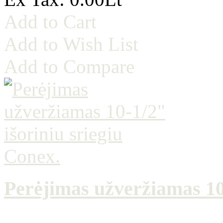
Add to Cart
Add to Wish List
Add to Compare
Perėjimas užveržiamas 10-
..