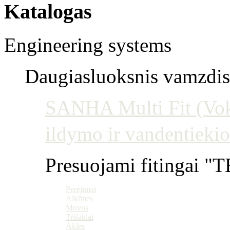
Katalogas
Engineering systems
Daugiasluoksnis vamzdis 
SANHA Multi Fit (Vokie
ildymo ir vandentiekio
Presuojami fitingai "T
Perėjimai
Alkūnės
Movos
Trišakiai
Aklės