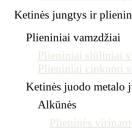
Ketinės jungtys ir plienin
Plieniniai vamzdžiai
Plieniniai siūliniai
Plieniniai cinkuoti 
Ketinės juodo metalo j
Alkūnės
Plieninės virinam