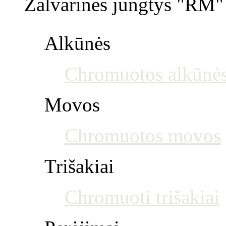
Žalvarinės jungtys "RM" 
Alkūnės
Chromuotos alkūnė
Movos
Chromuotos movos
Trišakiai
Chromuoti trišakiai