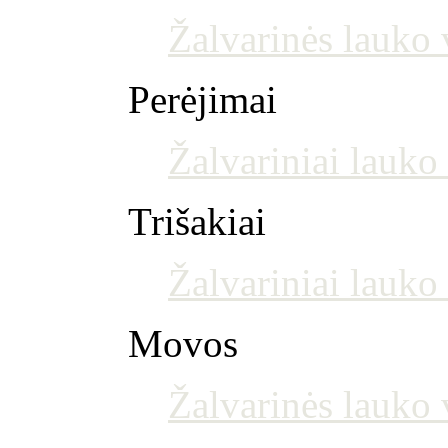
Žalvarinės lauko 
Perėjimai
Žalvariniai lauko
Trišakiai
Žalvariniai lauko 
Movos
Žalvarinės lauko