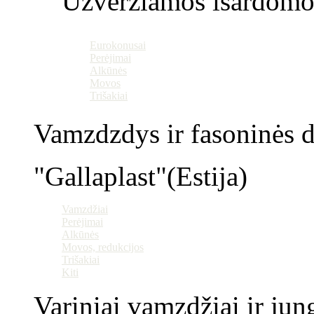
Užveržiamos išardomo
Eurokonusai
Perėjimai
Alkūnės
Movos
Trišakiai
Vamzdzdys ir fasoninės da
"Gallaplast"(Estija)
Vamzdžiai
Perėjimai
Alkūnės
Movos, redukcijos
Trišakiai
Kiti
Variniai vamzdžiai ir jun