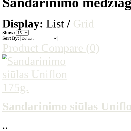
Sandarinimo medžiag
Display:
List
/
Grid
Show:
Sort By:
Product Compare (0)
Sandarinimo siūlas Unifl
..