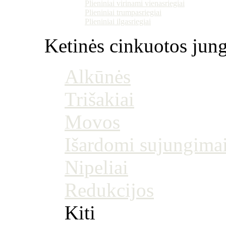
Plieniniai virinami vienasriegiai
Plieniniai trumpasriegiai
Plieniniai ilgasriegiai
Ketinės cinkuotos jung
Alkūnės
Trišakiai
Movos
Išardomi sujungima
Nipeliai
Redukcijos
Kiti