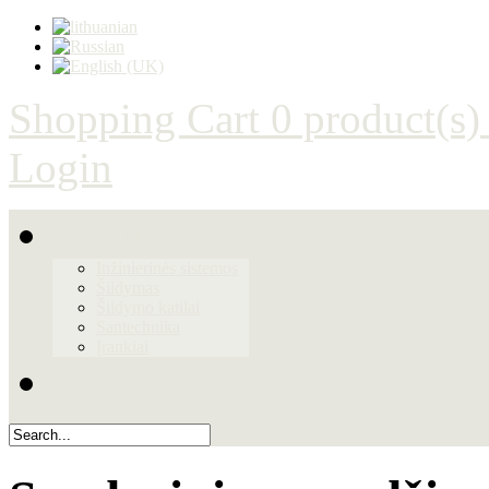
Shopping Cart
0 product(s)
Login
Produktai
Inžinierinės sistemos
Šildymas
Šildymo katilai
Santechnika
Įrankiai
Galerija