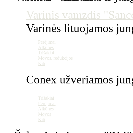
Varinis vamzdis "Sanco
Varinės lituojamos ju
Perėjimai
Alkūnės
Trišakiai
Movos, redukcijos
Kiti
Conex užveriamos jun
Trišakiai
Perėjimai
Alkūnės
Movos
Kiti