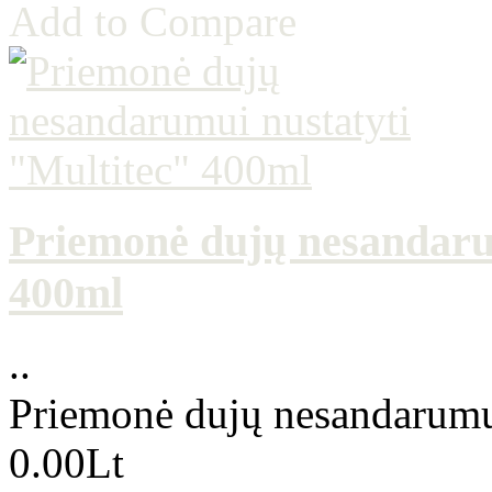
Add to Compare
Priemonė dujų nesandaru
400ml
..
Priemonė dujų nesandarumui
0.00Lt