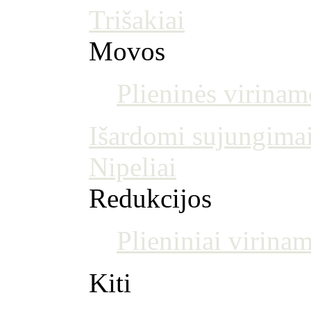
Trišakiai
Movos
Plieninės virina
Išardomi sujungima
Nipeliai
Redukcijos
Plieniniai virinam
Kiti