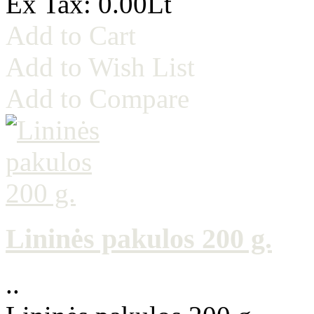
Ex Tax: 0.00Lt
Add to Cart
Add to Wish List
Add to Compare
Lininės pakulos 200 g.
..