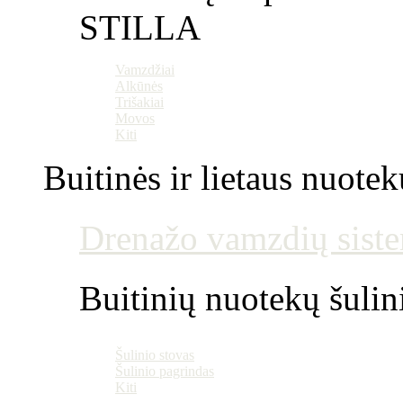
STILLA
Vamzdžiai
Alkūnės
Trišakiai
Movos
Kiti
Buitinės ir lietaus nuotek
Drenažo vamzdių siste
Buitinių nuotekų šulin
Šulinio stovas
Šulinio pagrindas
Kiti