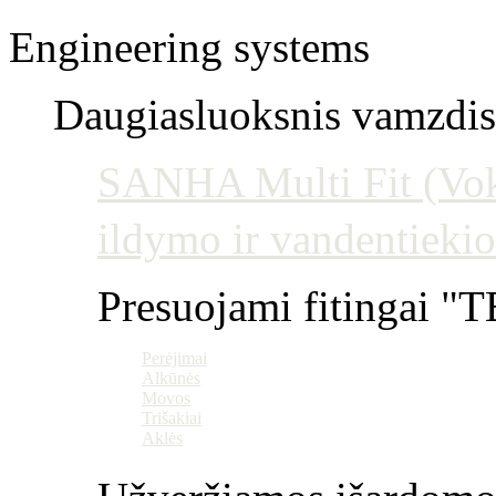
Engineering systems
Daugiasluoksnis vamzdis 
SANHA Multi Fit (Vokie
ildymo ir vandentiekio
Presuojami fitingai "T
Perėjimai
Alkūnės
Movos
Trišakiai
Aklės