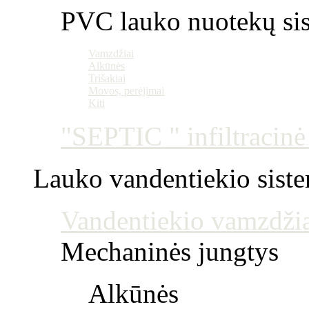
PVC lauko nuotekų si
Vamzdžiai
Alkūnės
Trišakiai
Movos, perėjimai
Kiti
"SEPTIC " infiltracin
Lauko vandentiekio sist
Vandentiekio vamzdžia
Mechaninės jungtys
Alkūnės