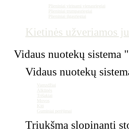
Plieniniai virinami vienasriegiai
Plieniniai trumpasriegiai
Plieniniai ilgasriegiai
Kietinės užveriamos j
Vidaus nuotekų sistema "P
Vidaus nuotekų sistem
Vamzdžiai
Alkūnės
Trišakiai
Movos
Kiti
Guminiai perėjimai
Triukšmą slopinanti st