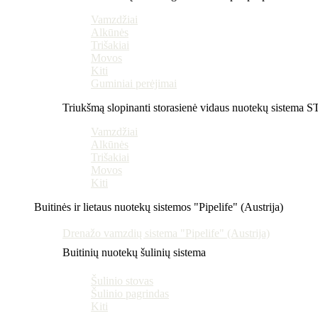
Vamzdžiai
Alkūnės
Trišakiai
Movos
Kiti
Guminiai perėjimai
Triukšmą slopinanti storasienė vidaus nuotekų sistema 
Vamzdžiai
Alkūnės
Trišakiai
Movos
Kiti
Buitinės ir lietaus nuotekų sistemos "Pipelife" (Austrija)
Drenažo vamzdių sistema "Pipelife" (Austrija)
Buitinių nuotekų šulinių sistema
Šulinio stovas
Šulinio pagrindas
Kiti