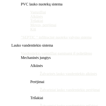
PVC lauko nuotekų sistema
Vamzdžiai
Alkūnės
Trišakiai
Movos, perėjimai
Kiti
"SEPTIC " infiltracinė nuotekų valymo sistema
Lauko vandentiekio sistema
Vandentiekio vamzdžiai gaminami iš polietileno
Mechaninės jungtys
Alkūnės
Žalvarinės lauko vandentiekio alkūnės
Perėjimai
Žalvariniai lauko vandentiekio perėjimai
Trišakiai
Žalvariniai lauko vandentiekio trišakiai