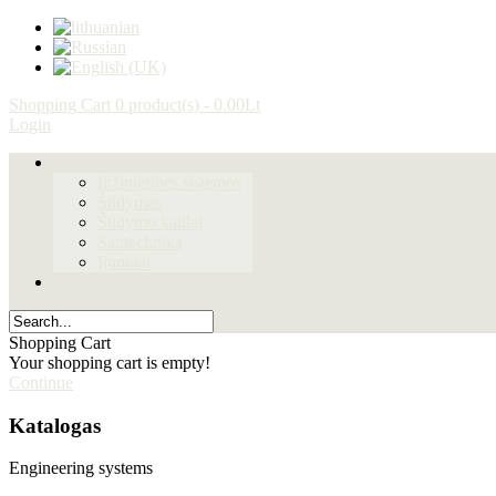
Shopping Cart
0 product(s) - 0.00Lt
Login
Produktai
Inžinierinės sistemos
Šildymas
Šildymo katilai
Santechnika
Įrankiai
Galerija
Shopping Cart
Your shopping cart is empty!
Continue
Katalogas
Engineering systems