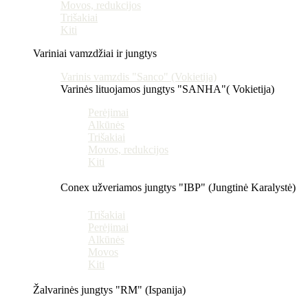
Movos, redukcijos
Trišakiai
Kiti
Variniai vamzdžiai ir jungtys
Varinis vamzdis "Sanco" (Vokietija)
Varinės lituojamos jungtys "SANHA"( Vokietija)
Perėjimai
Alkūnės
Trišakiai
Movos, redukcijos
Kiti
Conex užveriamos jungtys "IBP" (Jungtinė Karalystė)
Trišakiai
Perėjimai
Alkūnės
Movos
Kiti
Žalvarinės jungtys "RM" (Ispanija)