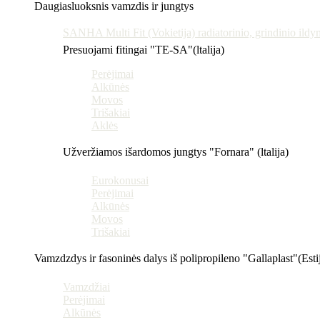
Daugiasluoksnis vamzdis ir jungtys
SANHA Multi Fit (Vokietija) radiatorinio, grindinio ildy
Presuojami fitingai "TE-SA"(ltalija)
Perėjimai
Alkūnės
Movos
Trišakiai
Aklės
Užveržiamos išardomos jungtys "Fornara" (ltalija)
Eurokonusai
Perėjimai
Alkūnės
Movos
Trišakiai
Vamzdzdys ir fasoninės dalys iš polipropileno "Gallaplast"(Esti
Vamzdžiai
Perėjimai
Alkūnės