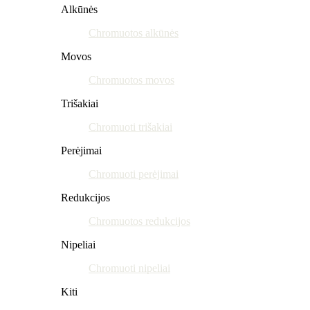
Alkūnės
Chromuotos alkūnės
Movos
Chromuotos movos
Trišakiai
Chromuoti trišakiai
Perėjimai
Chromuoti perėjimai
Redukcijos
Chromuotos redukcijos
Nipeliai
Chromuoti nipeliai
Kiti