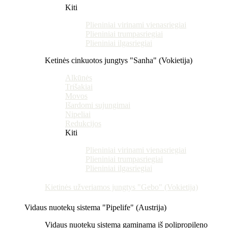
Kiti
Plieniniai virinami vienasriegiai
Plieniniai trumpasriegiai
Plieniniai ilgasriegiai
Ketinės cinkuotos jungtys "Sanha" (Vokietija)
Alkūnės
Trišakiai
Movos
Išardomi sujungimai
Nipeliai
Redukcijos
Kiti
Plieniniai virinami vienasriegiai
Plieniniai trumpasriegiai
Plieniniai ilgasriegiai
Kietinės užveriamos jungtys "Gebo" (Vokietija)
Vidaus nuotekų sistema "Pipelife" (Austrija)
Vidaus nuotekų sistema gaminama iš polipropileno