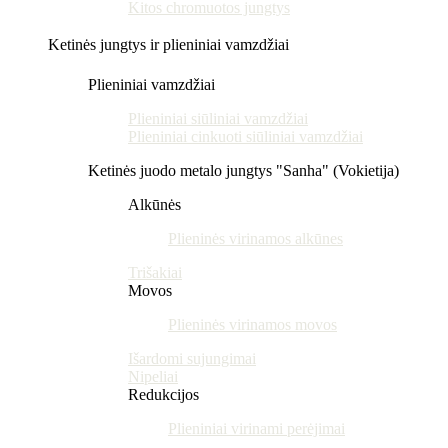
Kitos chromuotos jungtys
Ketinės jungtys ir plieniniai vamzdžiai
Plieniniai vamzdžiai
Plieniniai siūliniai vamzdžiai
Plieniniai cinkuoti siūliniai vamzdžiai
Ketinės juodo metalo jungtys "Sanha" (Vokietija)
Alkūnės
Plieninės virinamos alkūnes
Trišakiai
Movos
Plieninės virinamos movos
Išardomi sujungimai
Nipeliai
Redukcijos
Plieniniai virinami perėjimai