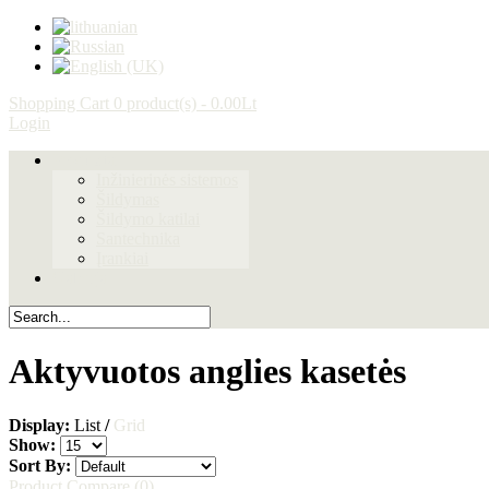
Shopping Cart
0 product(s) - 0.00Lt
Login
Produktai
Inžinierinės sistemos
Šildymas
Šildymo katilai
Santechnika
Įrankiai
Galerija
Aktyvuotos anglies kasetės
Display:
List
/
Grid
Show:
Sort By:
Product Compare (0)