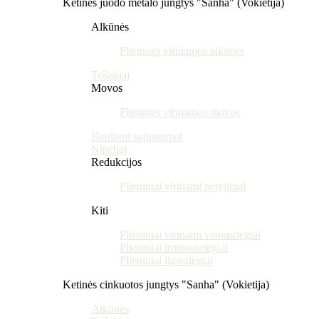
Ketinės juodo metalo jungtys "Sanha" (Vokietija)
Alkūnės
Plieninės virinamos alkūnes
Trišakiai
Movos
Plieninės virinamos movos
Išardomi sujungimai
Nipeliai
Redukcijos
Plieniniai virinami perėjimai
Kiti
Plieniniai virinami vienasriegiai
Plieniniai trumpasriegiai
Plieniniai ilgasriegiai
Ketinės cinkuotos jungtys "Sanha" (Vokietija)
Alkūnės