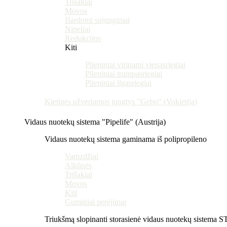
Trišakiai
Movos
Išardomi sujungimai
Nipeliai
Redukcijos
Kiti
Plieniniai virinami vienasriegiai
Plieniniai trumpasriegiai
Plieniniai ilgasriegiai
Kietinės užveriamos jungtys "Gebo" (Vokietija)
Vidaus nuotekų sistema "Pipelife" (Austrija)
Vidaus nuotekų sistema gaminama iš polipropileno
Vamzdžiai
Alkūnės
Trišakiai
Movos
Kiti
Guminiai perėjimai
Triukšmą slopinanti storasienė vidaus nuotekų sistema 