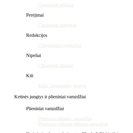
Chromuoti trišakiai
Perėjimai
Chromuoti perėjimai
Redukcijos
Chromuotos redukcijos
Nipeliai
Chromuoti nipeliai
Kiti
Kitos chromuotos jungtys
Ketinės jungtys ir plieniniai vamzdžiai
Plieniniai vamzdžiai
Plieniniai siūliniai vamzdžiai
Plieniniai cinkuoti siūliniai vamzdžiai