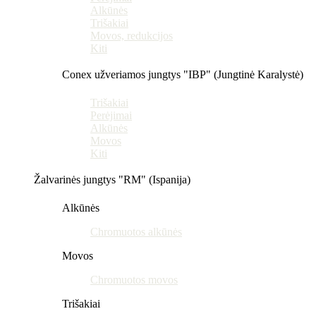
Alkūnės
Trišakiai
Movos, redukcijos
Kiti
Conex užveriamos jungtys "IBP" (Jungtinė Karalystė)
Trišakiai
Perėjimai
Alkūnės
Movos
Kiti
Žalvarinės jungtys "RM" (Ispanija)
Alkūnės
Chromuotos alkūnės
Movos
Chromuotos movos
Trišakiai