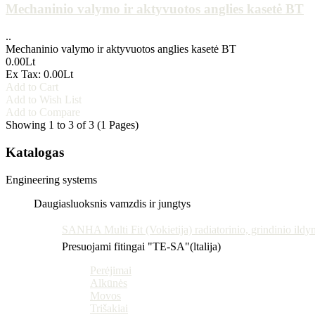
Mechaninio valymo ir aktyvuotos anglies kasetė BT
..
Mechaninio valymo ir aktyvuotos anglies kasetė BT
0.00Lt
Ex Tax: 0.00Lt
Add to Cart
Add to Wish List
Add to Compare
Showing 1 to 3 of 3 (1 Pages)
Katalogas
Engineering systems
Daugiasluoksnis vamzdis ir jungtys
SANHA Multi Fit (Vokietija) radiatorinio, grindinio ildy
Presuojami fitingai "TE-SA"(ltalija)
Perėjimai
Alkūnės
Movos
Trišakiai