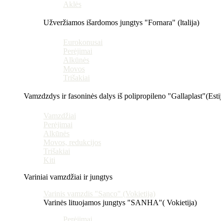
Aklės
Užveržiamos išardomos jungtys "Fornara" (ltalija)
Eurokonusai
Perėjimai
Alkūnės
Movos
Trišakiai
Vamzdzdys ir fasoninės dalys iš polipropileno "Gallaplast"(Esti
Vamzdžiai
Perėjimai
Alkūnės
Movos, redukcijos
Trišakiai
Kiti
Variniai vamzdžiai ir jungtys
Varinis vamzdis "Sanco" (Vokietija)
Varinės lituojamos jungtys "SANHA"( Vokietija)
Perėjimai