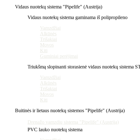
Vidaus nuotekų sistema "Pipelife" (Austrija)
Vidaus nuotekų sistema gaminama iš polipropileno
Vamzdžiai
Alkūnės
Trišakiai
Movos
Kiti
Guminiai perėjimai
Triukšmą slopinanti storasienė vidaus nuotekų sistema 
Vamzdžiai
Alkūnės
Trišakiai
Movos
Kiti
Buitinės ir lietaus nuotekų sistemos "Pipelife" (Austrija)
Drenažo vamzdių sistema "Pipelife" (Austrija)
PVC lauko nuotekų sistema