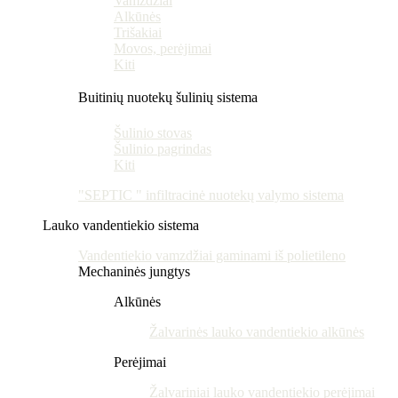
Vamzdžiai
Alkūnės
Trišakiai
Movos, perėjimai
Kiti
Buitinių nuotekų šulinių sistema
Šulinio stovas
Šulinio pagrindas
Kiti
"SEPTIC " infiltracinė nuotekų valymo sistema
Lauko vandentiekio sistema
Vandentiekio vamzdžiai gaminami iš polietileno
Mechaninės jungtys
Alkūnės
Žalvarinės lauko vandentiekio alkūnės
Perėjimai
Žalvariniai lauko vandentiekio perėjimai