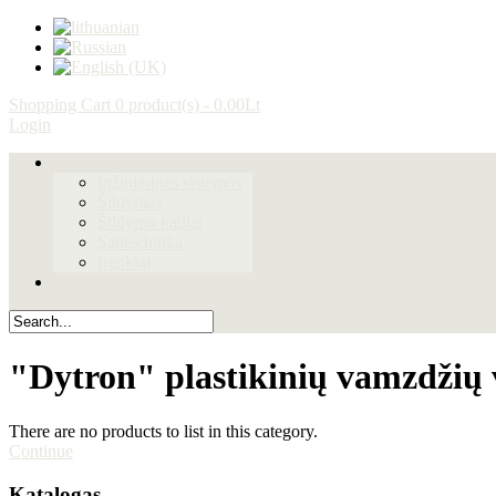
Shopping Cart
0 product(s) - 0.00Lt
Login
Produktai
Inžinierinės sistemos
Šildymas
Šildymo katilai
Santechnika
Įrankiai
Galerija
"Dytron" plastikinių vamzdžių 
There are no products to list in this category.
Continue
Katalogas