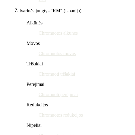
Žalvarinės jungtys "RM" (Ispanija)
Alkūnės
Chromuotos alkūnės
Movos
Chromuotos movos
Trišakiai
Chromuoti trišakiai
Perėjimai
Chromuoti perėjimai
Redukcijos
Chromuotos redukcijos
Nipeliai