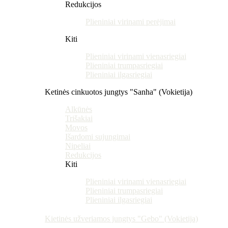
Redukcijos
Plieniniai virinami perėjimai
Kiti
Plieniniai virinami vienasriegiai
Plieniniai trumpasriegiai
Plieniniai ilgasriegiai
Ketinės cinkuotos jungtys "Sanha" (Vokietija)
Alkūnės
Trišakiai
Movos
Išardomi sujungimai
Nipeliai
Redukcijos
Kiti
Plieniniai virinami vienasriegiai
Plieniniai trumpasriegiai
Plieniniai ilgasriegiai
Kietinės užveriamos jungtys "Gebo" (Vokietija)