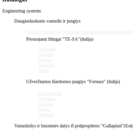
Engineering systems
Daugiasluoksnis vamzdis ir jungtys
SANHA Multi Fit (Vokietija) radiatorinio, grindinio ildy
Presuojami fitingai "TE-SA"(ltalija)
Perėjimai
Alkūnės
Movos
Trišakiai
Aklės
Užveržiamos išardomos jungtys "Fornara" (ltalija)
Eurokonusai
Perėjimai
Alkūnės
Movos
Trišakiai
Vamzdzdys ir fasoninės dalys iš polipropileno "Gallaplast"(Esti