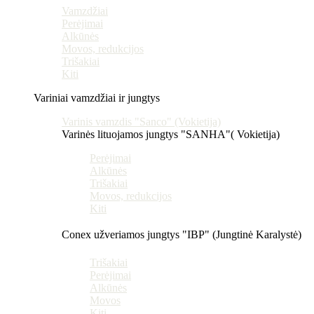
Vamzdžiai
Perėjimai
Alkūnės
Movos, redukcijos
Trišakiai
Kiti
Variniai vamzdžiai ir jungtys
Varinis vamzdis "Sanco" (Vokietija)
Varinės lituojamos jungtys "SANHA"( Vokietija)
Perėjimai
Alkūnės
Trišakiai
Movos, redukcijos
Kiti
Conex užveriamos jungtys "IBP" (Jungtinė Karalystė)
Trišakiai
Perėjimai
Alkūnės
Movos
Kiti