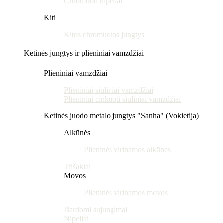
Chromuoti nipeliai
Kiti
Kitos chromuotos jungtys
Ketinės jungtys ir plieniniai vamzdžiai
Plieniniai vamzdžiai
Plieniniai siūliniai vamzdžiai
Plieniniai cinkuoti siūliniai vamzdžiai
Ketinės juodo metalo jungtys "Sanha" (Vokietija)
Alkūnės
Plieninės virinamos alkūnes
Trišakiai
Movos
Plieninės virinamos movos
Išardomi sujungimai
Nipeliai