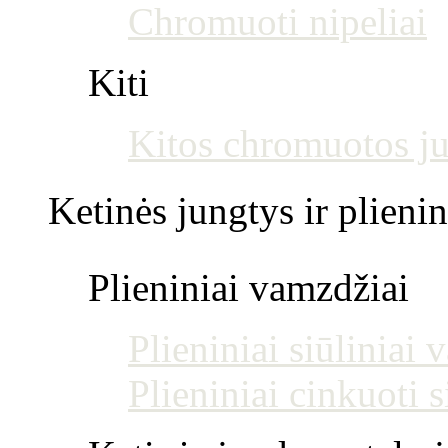
Chromuoti nipeliai
Kiti
Kitos chromuotos j
Ketinės jungtys ir plienin
Plieniniai vamzdžiai
Plieniniai siūliniai
Plieniniai cinkuoti 