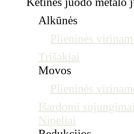
Ketinės juodo metalo j
Alkūnės
Plieninės virinam
Trišakiai
Movos
Plieninės virina
Išardomi sujungima
Nipeliai
Redukcijos