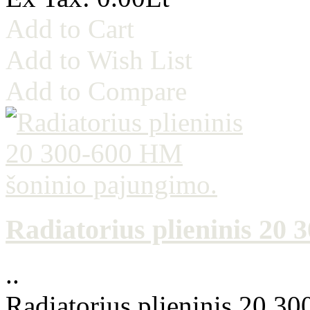
Add to Cart
Add to Wish List
Add to Compare
Radiatorius plieninis 20
..
Radiatorius plieninis 20 3