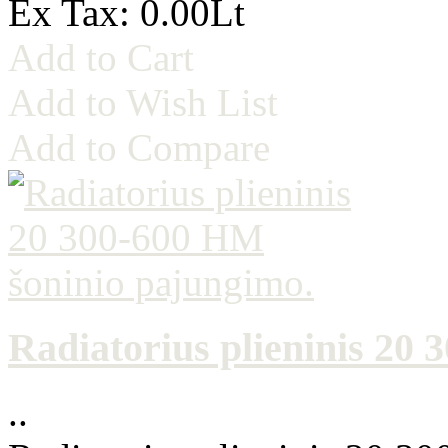
Ex Tax: 0.00Lt
Add to Cart
Add to Wish List
Add to Compare
Radiatorius plieninis 20
..