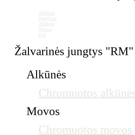
Trišakiai
Perėjimai
Alkūnės
Movos
Kiti
Žalvarinės jungtys "RM" 
Alkūnės
Chromuotos alkūnė
Movos
Chromuotos movos