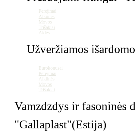
Perėjimai
Alkūnės
Movos
Trišakiai
Aklės
Užveržiamos išardomo
Eurokonusai
Perėjimai
Alkūnės
Movos
Trišakiai
Vamzdzdys ir fasoninės da
"Gallaplast"(Estija)