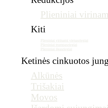
Plieniniai virinam
Kiti
Plieniniai virinami vienasriegiai
Plieniniai trumpasriegiai
Plieniniai ilgasriegiai
Ketinės cinkuotos jung
Alkūnės
Trišakiai
Movos
Išardomi sujungima