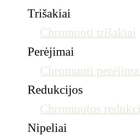
Trišakiai
Chromuoti trišakiai
Perėjimai
Chromuoti perėjima
Redukcijos
Chromuotos redukci
Nipeliai