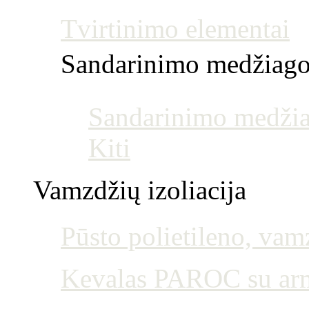
Tvirtinimo elementai
Sandarinimo medžiag
Sandarinimo medžia
Kiti
Vamzdžių izoliacija
Pūsto polietileno, vamz
Kevalas PAROC su armu