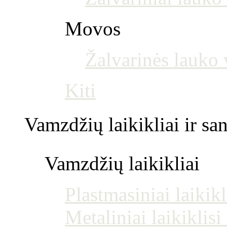
Movos
Žalvarinės lauko
Kiti
Vamzdžių laikikliai ir s
Vamzdžių laikikliai
Plastmasiniai laikikl
Metaliniai laikiklis