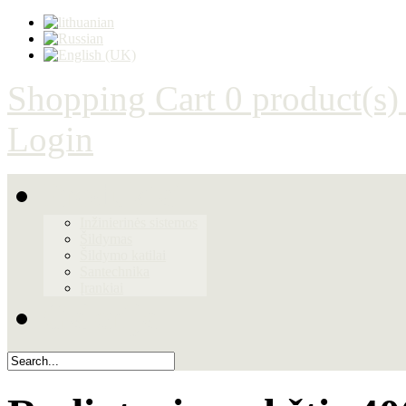
Shopping Cart
0 product(s)
Login
Produktai
Inžinierinės sistemos
Šildymas
Šildymo katilai
Santechnika
Įrankiai
Galerija