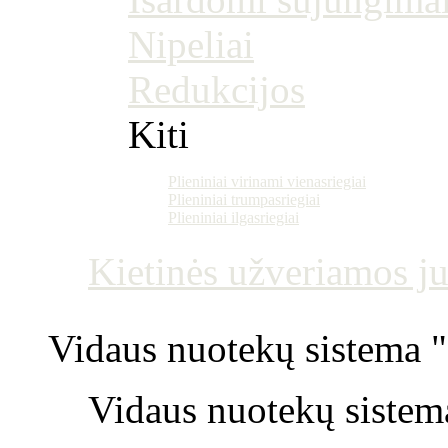
Nipeliai
Redukcijos
Kiti
Plieniniai virinami vienasriegiai
Plieniniai trumpasriegiai
Plieniniai ilgasriegiai
Kietinės užveriamos j
Vidaus nuotekų sistema "P
Vidaus nuotekų sistem