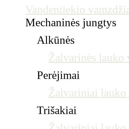
Vandentiekio vamzdžia
Mechaninės jungtys
Alkūnės
Žalvarinės lauko 
Perėjimai
Žalvariniai lauko
Trišakiai
Žalvariniai lauko 