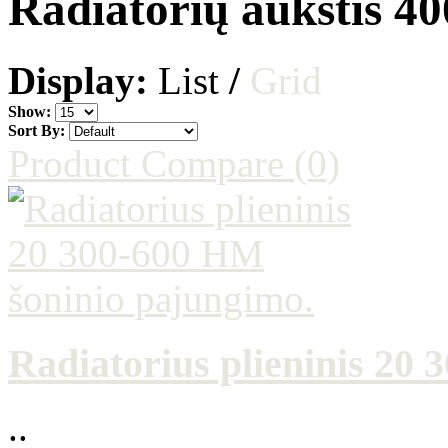
Radiatorių aukštis 
Display:
List
/
Grid
Show:
Sort By:
Product Compare (0)
Radiatorius plieninis 20
..