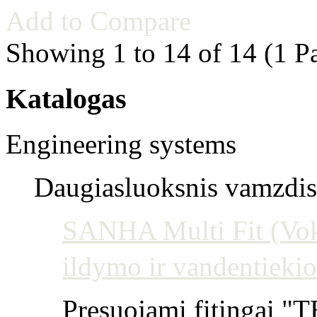
Add to Compare
Showing 1 to 14 of 14 (1 P
Katalogas
Engineering systems
Daugiasluoksnis vamzdis 
SANHA Multi Fit (Vokie
ildymo ir vandentiekio
Presuojami fitingai "T