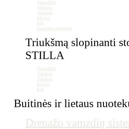
Vamzdžiai
Alkūnės
Trišakiai
Movos
Kiti
Guminiai perėjimai
Triukšmą slopinanti st
STILLA
Vamzdžiai
Alkūnės
Trišakiai
Movos
Kiti
Buitinės ir lietaus nuotek
Drenažo vamzdių siste