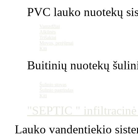
PVC lauko nuotekų si
Vamzdžiai
Alkūnės
Trišakiai
Movos, perėjimai
Kiti
Buitinių nuotekų šulin
Šulinio stovas
Šulinio pagrindas
Kiti
"SEPTIC " infiltracin
Lauko vandentiekio sist