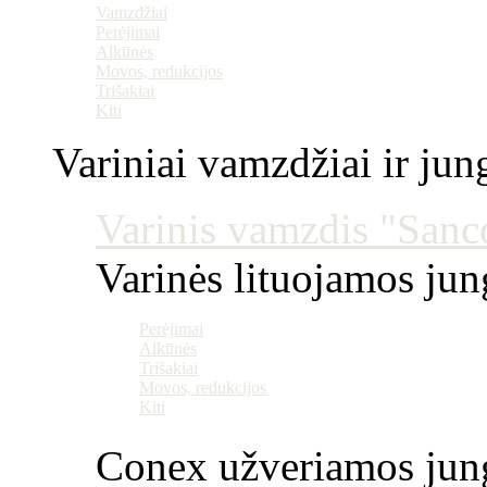
Vamzdžiai
Perėjimai
Alkūnės
Movos, redukcijos
Trišakiai
Kiti
Variniai vamzdžiai ir jun
Varinis vamzdis "Sanco
Varinės lituojamos ju
Perėjimai
Alkūnės
Trišakiai
Movos, redukcijos
Kiti
Conex užveriamos jun