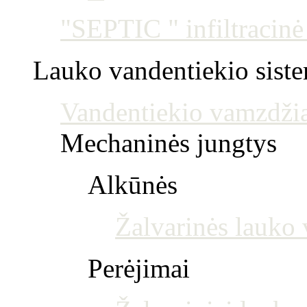
"SEPTIC " infiltracin
Lauko vandentiekio sist
Vandentiekio vamzdžia
Mechaninės jungtys
Alkūnės
Žalvarinės lauko 
Perėjimai