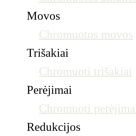
Movos
Chromuotos movos
Trišakiai
Chromuoti trišakiai
Perėjimai
Chromuoti perėjima
Redukcijos