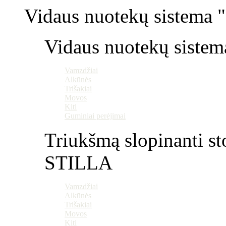
Vidaus nuotekų sistema "P
Vidaus nuotekų sistem
Vamzdžiai
Alkūnės
Trišakiai
Movos
Kiti
Guminiai perėjimai
Triukšmą slopinanti st
STILLA
Vamzdžiai
Alkūnės
Trišakiai
Movos
Kiti