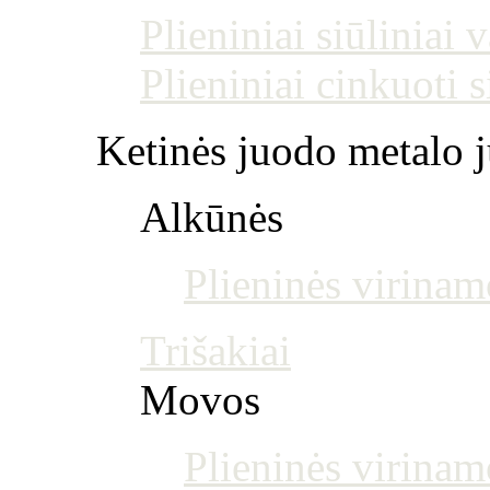
Plieniniai siūliniai
Plieniniai cinkuoti 
Ketinės juodo metalo j
Alkūnės
Plieninės virinam
Trišakiai
Movos
Plieninės virina