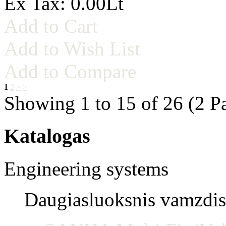
Ex Tax: 0.00Lt
Add to Cart
Add to Wish List
Add to Compare
1
2
>
>|
Showing 1 to 15 of 26 (2 P
Katalogas
Engineering systems
Daugiasluoksnis vamzdis 