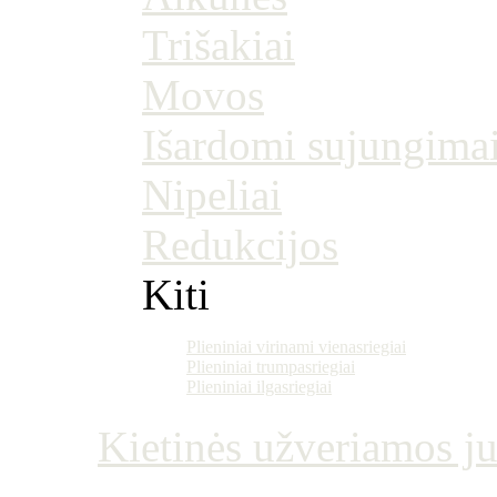
Trišakiai
Movos
Išardomi sujungima
Nipeliai
Redukcijos
Kiti
Plieniniai virinami vienasriegiai
Plieniniai trumpasriegiai
Plieniniai ilgasriegiai
Kietinės užveriamos j