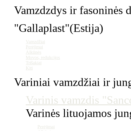
Vamzdzdys ir fasoninės da
"Gallaplast"(Estija)
Vamzdžiai
Perėjimai
Alkūnės
Movos, redukcijos
Trišakiai
Kiti
Variniai vamzdžiai ir jun
Varinis vamzdis "Sanco
Varinės lituojamos ju
Perėjimai