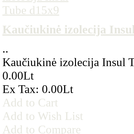
Kaučiukinė izolecija Insu
..
Kaučiukinė izolecija Insul
0.00Lt
Ex Tax: 0.00Lt
Add to Cart
Add to Wish List
Add to Compare