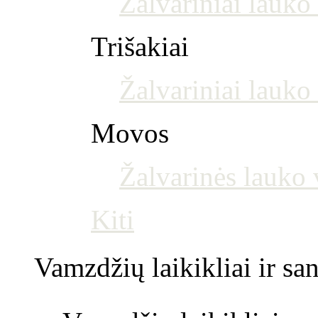
Žalvariniai lauko
Trišakiai
Žalvariniai lauko 
Movos
Žalvarinės lauko
Kiti
Vamzdžių laikikliai ir s