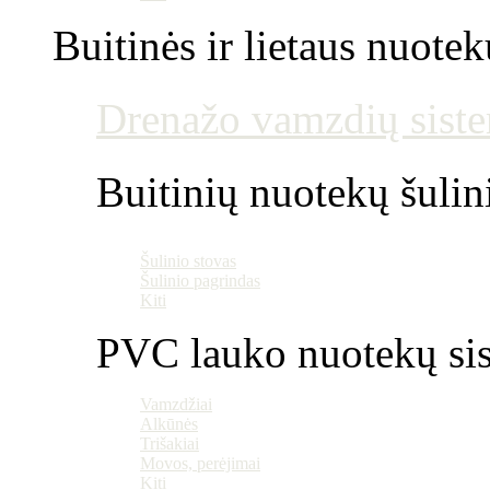
Buitinės ir lietaus nuotek
Drenažo vamzdių siste
Buitinių nuotekų šulin
Šulinio stovas
Šulinio pagrindas
Kiti
PVC lauko nuotekų si
Vamzdžiai
Alkūnės
Trišakiai
Movos, perėjimai
Kiti