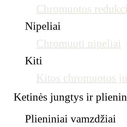
Chromuotos redukci
Nipeliai
Chromuoti nipeliai
Kiti
Kitos chromuotos j
Ketinės jungtys ir plienin
Plieniniai vamzdžiai