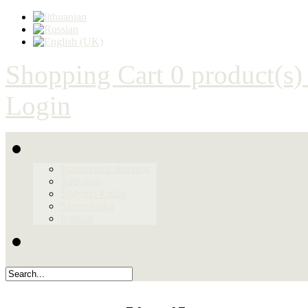
Shopping Cart
0 product(s)
Login
Produktai
Inžinierinės sistemos
Šildymas
Šildymo katilai
Santechnika
Įrankiai
Galerija