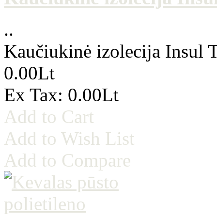
..
Kaučiukinė izolecija Insul
0.00Lt
Ex Tax: 0.00Lt
Add to Cart
Add to Wish List
Add to Compare