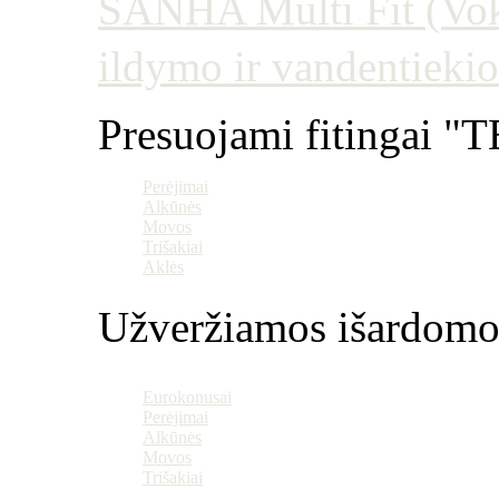
SANHA Multi Fit (Vokie
ildymo ir vandentiekio
Presuojami fitingai "T
Perėjimai
Alkūnės
Movos
Trišakiai
Aklės
Užveržiamos išardomo
Eurokonusai
Perėjimai
Alkūnės
Movos
Trišakiai