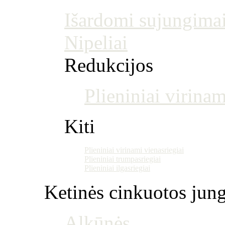
Išardomi sujungima
Nipeliai
Redukcijos
Plieniniai virinam
Kiti
Plieniniai virinami vienasriegiai
Plieniniai trumpasriegiai
Plieniniai ilgasriegiai
Ketinės cinkuotos jung
Alkūnės