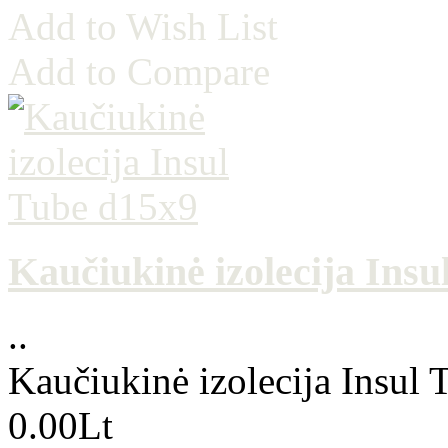
Add to Wish List
Add to Compare
Kaučiukinė izolecija Insu
..
Kaučiukinė izolecija Insul
0.00Lt