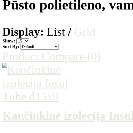
Pūsto polietileno, vam
Display:
List
/
Grid
Show:
Sort By:
Product Compare (0)
Kaučiukinė izolecija Insu