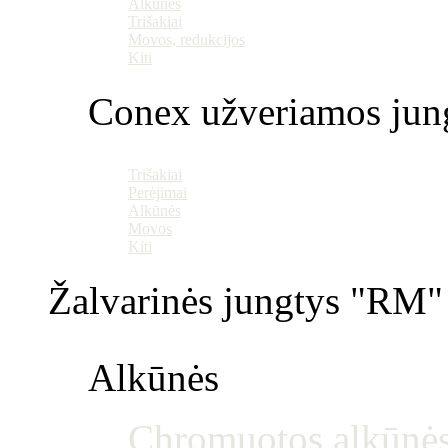
Alkūnės
Trišakiai
Movos, redukcijos
Kiti
Conex užveriamos jun
Trišakiai
Perėjimai
Alkūnės
Movos
Kiti
Žalvarinės jungtys "RM" 
Alkūnės
Chromuotos alkūnė