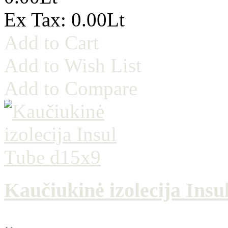
Ex Tax: 0.00Lt
Add to Cart
Add to Wish List
Add to Compare
Kaučiukinė izolecija Insu
..