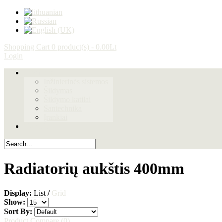
Shopping Cart
0 product(s) - 0.00Lt
Login
Produktai
Inžinierinės sistemos
Šildymas
Šildymo katilai
Santechnika
Įrankiai
Galerija
Radiatorių aukštis 400mm
Display:
List
/
Grid
Show:
Sort By:
Product Compare (0)