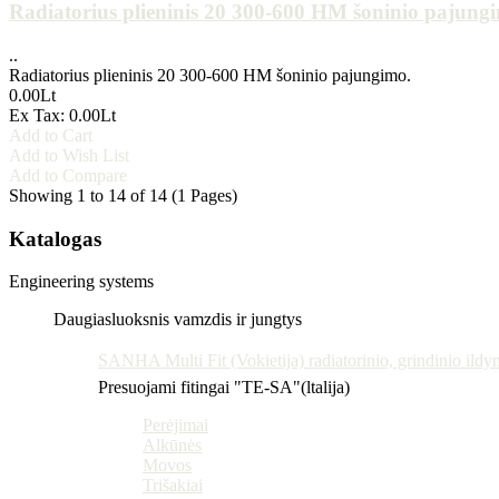
Radiatorius plieninis 20 300-600 HM šoninio pajung
..
Radiatorius plieninis 20 300-600 HM šoninio pajungimo.
0.00Lt
Ex Tax: 0.00Lt
Add to Cart
Add to Wish List
Add to Compare
Showing 1 to 14 of 14 (1 Pages)
Katalogas
Engineering systems
Daugiasluoksnis vamzdis ir jungtys
SANHA Multi Fit (Vokietija) radiatorinio, grindinio ildy
Presuojami fitingai "TE-SA"(ltalija)
Perėjimai
Alkūnės
Movos
Trišakiai