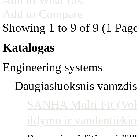
Add to Wish List
Add to Compare
Showing 1 to 9 of 9 (1 Page
Katalogas
Engineering systems
Daugiasluoksnis vamzdis 
SANHA Multi Fit (Vokie
ildymo ir vandentiekio