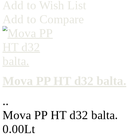
Add to Wish List
Add to Compare
Mova PP HT d32 balta.
..
Mova PP HT d32 balta.
0.00Lt