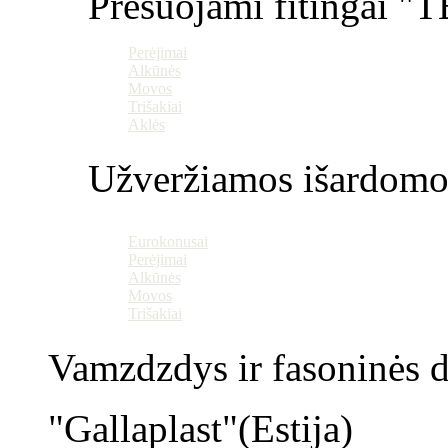
Presuojami fitingai "T
Perėjimai
Alkūnės
Movos
Trišakiai
Aklės
Užveržiamos išardomo
Eurokonusai
Perėjimai
Alkūnės
Movos
Trišakiai
Vamzdzdys ir fasoninės da
"Gallaplast"(Estija)