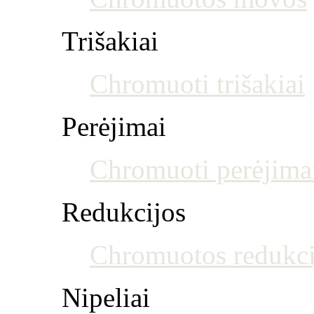
Trišakiai
Chromuoti trišakiai
Perėjimai
Chromuoti perėjima
Redukcijos
Chromuotos redukci
Nipeliai