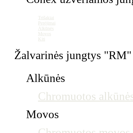
Trišakiai
Perėjimai
Alkūnės
Movos
Kiti
Žalvarinės jungtys "RM" 
Alkūnės
Chromuotos alkūnė
Movos
Chromuotos movos