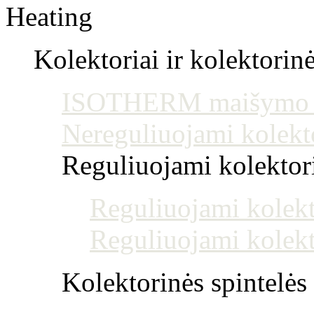
Heating
Kolektoriai ir kolektorin
ISOTHERM maišymo mo
Nereguliuojami kolekt
Reguliuojami kolektoria
Reguliuojami kolekt
Reguliuojami kolekt
Kolektorinės spintelės