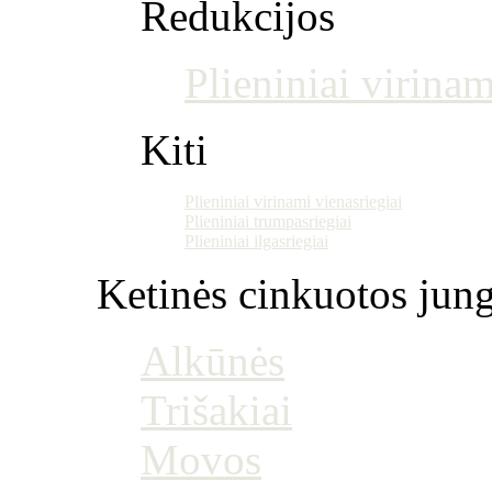
Redukcijos
Plieniniai virinam
Kiti
Plieniniai virinami vienasriegiai
Plieniniai trumpasriegiai
Plieniniai ilgasriegiai
Ketinės cinkuotos jung
Alkūnės
Trišakiai
Movos