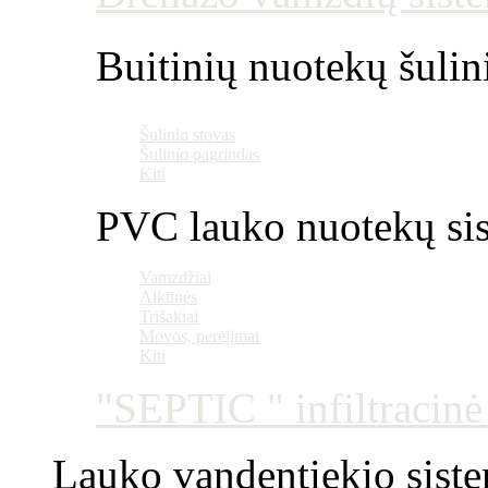
Buitinių nuotekų šulin
Šulinio stovas
Šulinio pagrindas
Kiti
PVC lauko nuotekų si
Vamzdžiai
Alkūnės
Trišakiai
Movos, perėjimai
Kiti
"SEPTIC " infiltracin
Lauko vandentiekio sist