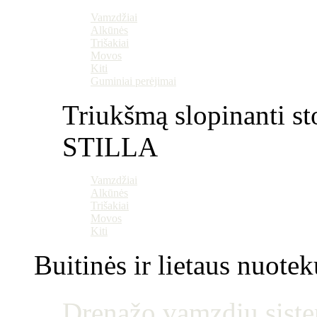
Vamzdžiai
Alkūnės
Trišakiai
Movos
Kiti
Guminiai perėjimai
Triukšmą slopinanti st
STILLA
Vamzdžiai
Alkūnės
Trišakiai
Movos
Kiti
Buitinės ir lietaus nuotek
Drenažo vamzdių siste