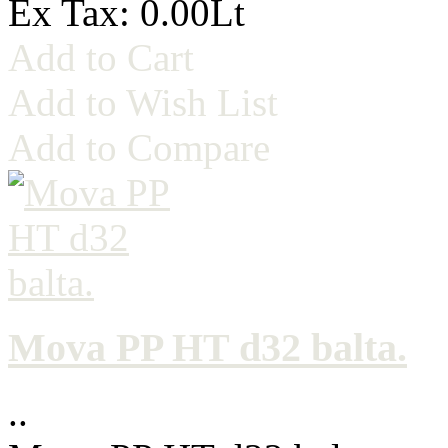
Ex Tax: 0.00Lt
Add to Cart
Add to Wish List
Add to Compare
Mova PP HT d32 balta.
..