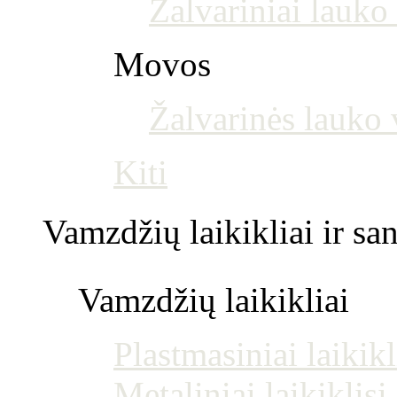
Žalvariniai lauko 
Movos
Žalvarinės lauko
Kiti
Vamzdžių laikikliai ir s
Vamzdžių laikikliai
Plastmasiniai laikikl
Metaliniai laikiklis