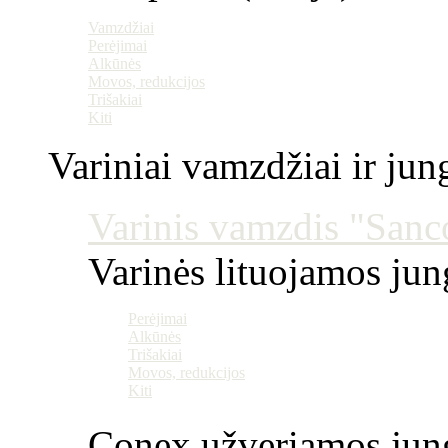
Vamzdžiai
Perėjimai
Alkūnės
Movos, redukcijos
Trišakiai
Kiti
Variniai vamzdžiai ir jun
Varinis vamzdis "Sanco
Varinės lituojamos ju
Perėjimai
Alkūnės
Trišakiai
Movos, redukcijos
Kiti
Conex užveriamos jun