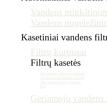
Vandens minkštinim
Vandens nugeležini
Kasetiniai vandens filt
Filtrų korpusai
Filtrų kasetės
Mechaninės filtracijos kasetės
Vandens minkštinimo kasetės
Aktyvuotos anglies kasetės
Kiti
Geriamojo vandens m