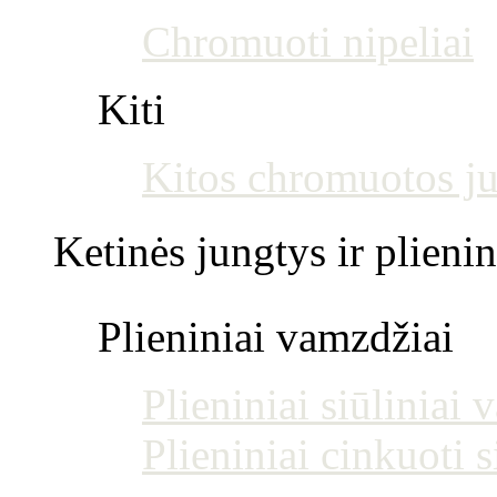
Chromuoti nipeliai
Kiti
Kitos chromuotos j
Ketinės jungtys ir plienin
Plieniniai vamzdžiai
Plieniniai siūliniai
Plieniniai cinkuoti 