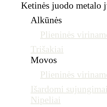
Ketinės juodo metalo j
Alkūnės
Plieninės virinam
Trišakiai
Movos
Plieninės virina
Išardomi sujungima
Nipeliai