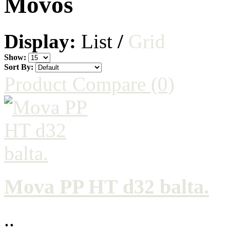
Movos
Display:
List
/
Grid
Show:
Sort By:
Product Compare (0)
Mova PP HT d32 balta.
..