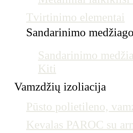
Tvirtinimo elementai
Sandarinimo medžiag
Sandarinimo medžia
Kiti
Vamzdžių izoliacija
Pūsto polietileno, vamz
Kevalas PAROC su armu