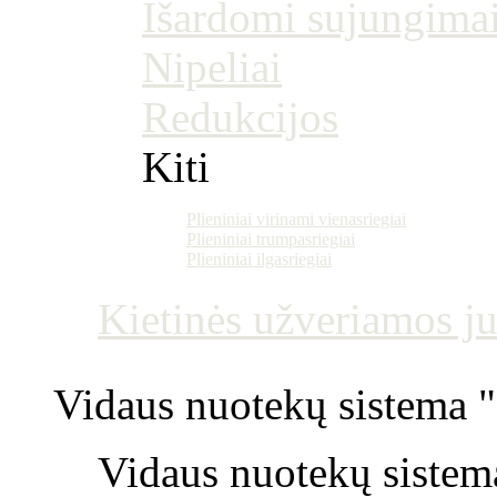
Išardomi sujungima
Nipeliai
Redukcijos
Kiti
Plieniniai virinami vienasriegiai
Plieniniai trumpasriegiai
Plieniniai ilgasriegiai
Kietinės užveriamos j
Vidaus nuotekų sistema "P
Vidaus nuotekų sistem