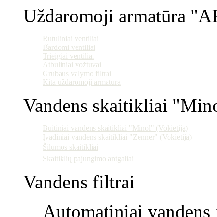
Uždaromoji armatūra "AP
Rutuliniai ventiliai
Išardomi ventiliai
Trieigiai ventiliai
Atbuliniai vožtuvai
Grubaus valymo filtrai
Kita uždaromoji armatūra
Vandens skaitikliai "Min
Buitiniai vandens skaitikliai "Minol" (Vokietija)
Įvadiniai vandens skaitikliai "Zenner" (Vokietija)
Šilumos skaitikliai
Skaitiklių pajungimo antgaliai
Vandens filtrai
Automatiniai vandens f