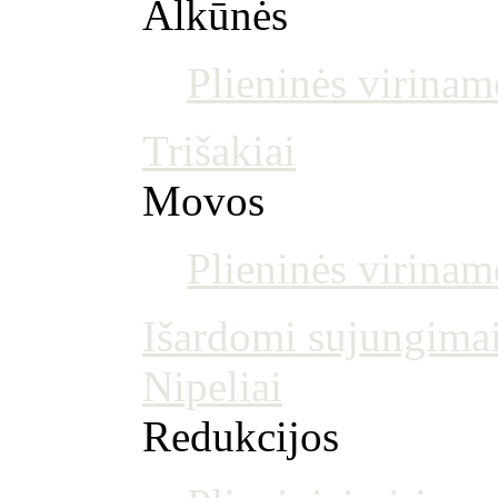
Alkūnės
Plieninės virinam
Trišakiai
Movos
Plieninės virina
Išardomi sujungima
Nipeliai
Redukcijos