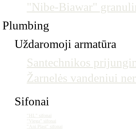
"Nibe-Biawar" granulin
Plumbing
Uždaromoji armatūra
Santechnikos prijun
Žarnelės vandeniui ne
Sifonai
"HL" sifonai
"Viega" sifonai
"Ani Plast" sifonai