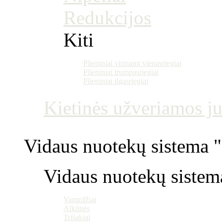
Redukcijos
Kiti
Plieniniai virinami vienasriegiai
Plieniniai trumpasriegiai
Plieniniai ilgasriegiai
Kietinės užveriamos j
Vidaus nuotekų sistema "P
Vidaus nuotekų sistem
Vamzdžiai
Alkūnės
Trišakiai