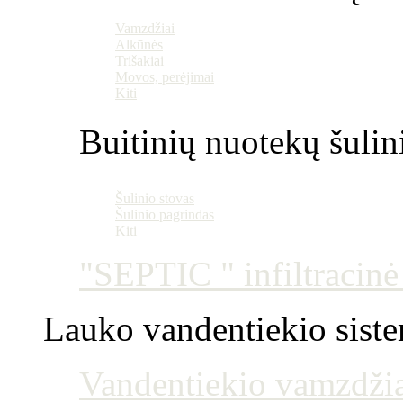
Vamzdžiai
Alkūnės
Trišakiai
Movos, perėjimai
Kiti
Buitinių nuotekų šulin
Šulinio stovas
Šulinio pagrindas
Kiti
"SEPTIC " infiltracin
Lauko vandentiekio sist
Vandentiekio vamzdžia