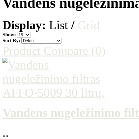
Vandens nugeležinim
Display:
List
/
Grid
Show:
Sort By:
Product Compare (0)
Vandens nugeležinimo fil
..