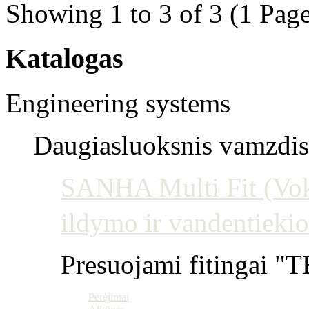
Showing 1 to 3 of 3 (1 Page
Katalogas
Engineering systems
Daugiasluoksnis vamzdis 
SANHA Multi Fit (Vokie
ildymo ir vandentiekio
Presuojami fitingai "T
Perėjimai