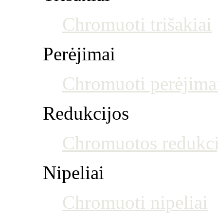
Chromuoti trišakiai
Perėjimai
Chromuoti perėjima
Redukcijos
Chromuotos redukci
Nipeliai
Chromuoti nipeliai