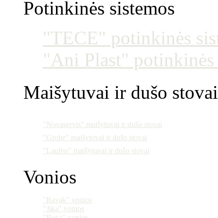
Potinkinės sistemos
"TECE" potinkinės si
"Ani Plast" potinkinės
Maišytuvai ir dušo stovai
"Novaservis" maišytuvai ir dušo stovai
"Grohe" maišytuvai ir dušo stovai
"Laufen" maišytuvai ir dušo stovai
Vonios
"Ravak" vonios
"Jika" vonios
"Roca" vonios