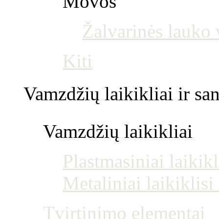
Movos
Žalvarinės lauko
Kiti
Vamzdžių laikikliai ir s
Vamzdžių laikikliai
Plastmasiniai laikikl
Metaliniai laikiklis
Tvirtinimo elementai