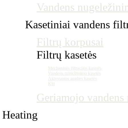
Vandens nugeležini
Kasetiniai vandens filt
Filtrų korpusai
Filtrų kasetės
Mechaninės filtracijos kasetės
Vandens minkštinimo kasetės
Aktyvuotos anglies kasetės
Kiti
Geriamojo vandens m
Heating