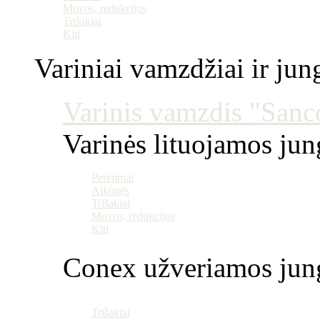
Movos, redukcijos
Trišakiai
Kiti
Variniai vamzdžiai ir jun
Varinis vamzdis "Sanco
Varinės lituojamos ju
Perėjimai
Alkūnės
Trišakiai
Movos, redukcijos
Kiti
Conex užveriamos jun
Trišakiai