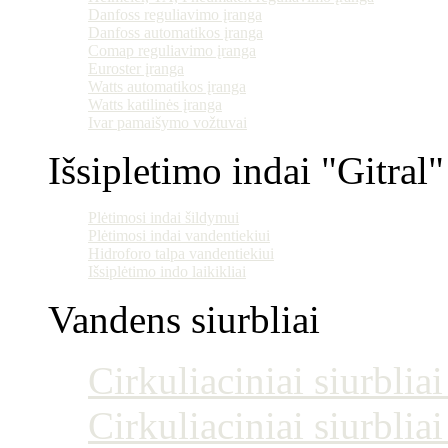
Danfoss reguliavimo įranga
Danfoss automatikos įranga
Comap reguliavimo įranga
Euroster įranga
Watts automatikos įranga
Watts katilinės įranga
Ivar pamaišymo vožtuvai
Išsipletimo indai "Gitral"
Plėtimosi indai šildymui
Plėtimosi indai vandentiekiui
Hidroforo talpa vandentiekiui
Išsiplėtimo indo laikikliai
Vandens siurbliai
Cirkuliaciniai siurblia
Cirkuliaciniai siurblia