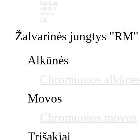
Perėjimai
Alkūnės
Movos
Kiti
Žalvarinės jungtys "RM" 
Alkūnės
Chromuotos alkūnė
Movos
Chromuotos movos
Trišakiai