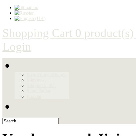
Shopping Cart
0 product(s)
Login
Produktai
Inžinierinės sistemos
Šildymas
Šildymo katilai
Santechnika
Įrankiai
Galerija