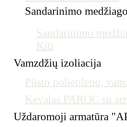
Sandarinimo medžiag
Sandarinimo medžia
Kiti
Vamzdžių izoliacija
Pūsto polietileno, vamz
Kevalas PAROC su armu
Uždaromoji armatūra "AP