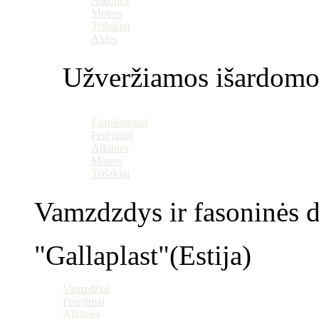
Alkūnės
Movos
Trišakiai
Aklės
Užveržiamos išardomo
Eurokonusai
Perėjimai
Alkūnės
Movos
Trišakiai
Vamzdzdys ir fasoninės da
"Gallaplast"(Estija)
Vamzdžiai
Perėjimai
Alkūnės