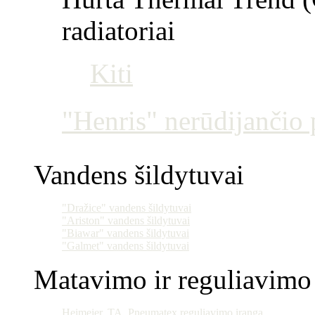
radiatoriai
Kiti
"Henris" nerūdijančio p
Vandens šildytuvai
"Dražice" vandens šildytuvai
"Ariston" vandens šildytuvai
"Biawar" vandens šildytuvai
"Galmet" vandens šildytuvai
Matavimo ir reguliavimo 
Heimeier, TA, Pneumatex reguliavimo įranga