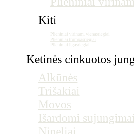
Plieniniai virinam
Kiti
Plieniniai virinami vienasriegiai
Plieniniai trumpasriegiai
Plieniniai ilgasriegiai
Ketinės cinkuotos jung
Alkūnės
Trišakiai
Movos
Išardomi sujungima
Nipeliai