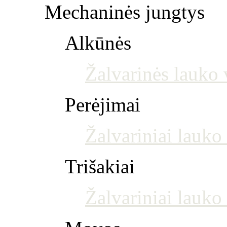
Mechaninės jungtys
Alkūnės
Žalvarinės lauko 
Perėjimai
Žalvariniai lauko
Trišakiai
Žalvariniai lauko 