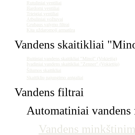
Rutuliniai ventiliai
Išardomi ventiliai
Trieigiai ventiliai
Atbuliniai vožtuvai
Grubaus valymo filtrai
Kita uždaromoji armatūra
Vandens skaitikliai "Min
Buitiniai vandens skaitikliai "Minol" (Vokietija)
Įvadiniai vandens skaitikliai "Zenner" (Vokietija)
Šilumos skaitikliai
Skaitiklių pajungimo antgaliai
Vandens filtrai
Automatiniai vandens f
Vandens minkštinim