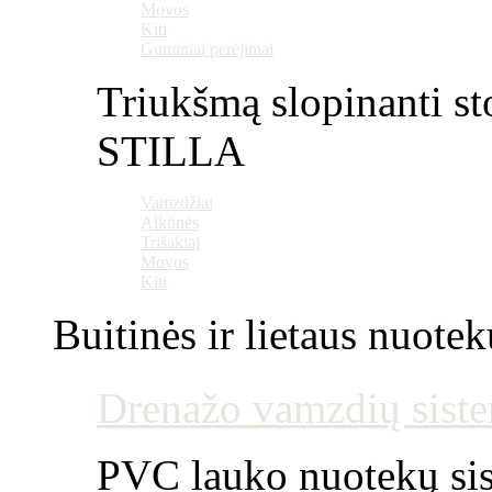
Movos
Kiti
Guminiai perėjimai
Triukšmą slopinanti st
STILLA
Vamzdžiai
Alkūnės
Trišakiai
Movos
Kiti
Buitinės ir lietaus nuotek
Drenažo vamzdių siste
PVC lauko nuotekų si