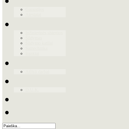
Apie mus
Garantijos
Atestatai
Produktai
Inžinierinės sistemos
Šildymas
Šildymo katilai
Santechnika
Įrankiai
Paslaugos
Atlikti darbai
Naudinga
D.U.K.
Galerija
Kontaktai