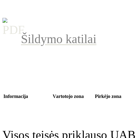
Šildymo katilai
Informacija
Vartotojo zona
Pirkėjo zona
Apie mus
Mano sąskaita
Kontaktui
Transportavimas
Pirkimų istorija
Grąžinimas
Privatumas
Atmintinė
Parduotuvės medis
Grąžinimo sąlygos
Taisyklės
Visos teisės priklauso UAB