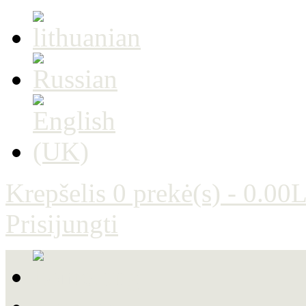
Krepšelis
0 prekė(s) - 0.00L
Prisijungti