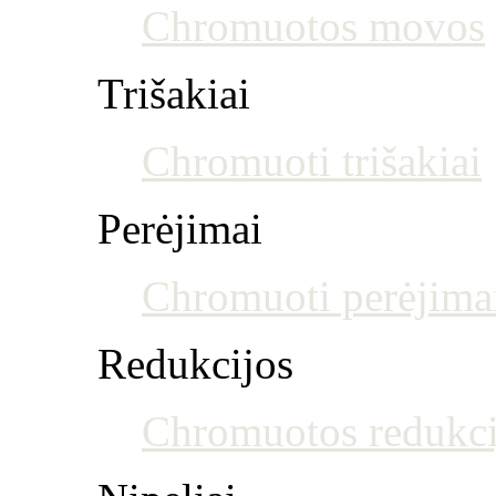
Chromuotos movos
Trišakiai
Chromuoti trišakiai
Perėjimai
Chromuoti perėjima
Redukcijos
Chromuotos redukci