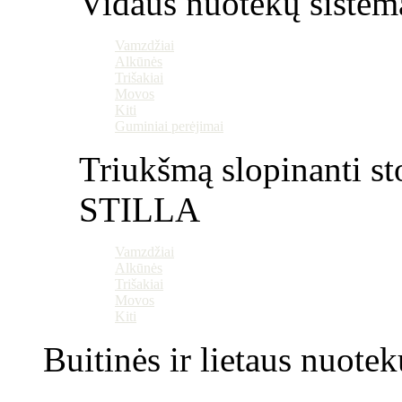
Vidaus nuotekų sistem
Vamzdžiai
Alkūnės
Trišakiai
Movos
Kiti
Guminiai perėjimai
Triukšmą slopinanti st
STILLA
Vamzdžiai
Alkūnės
Trišakiai
Movos
Kiti
Buitinės ir lietaus nuotek