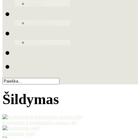
Įrankiai
Paslaugos
Atlikti darbai
Naudinga
D.U.K.
Galerija
Kontaktai
Šildymas
Kolektoriai ir kolektorinės spintos (46)
Radiatoriai (448)