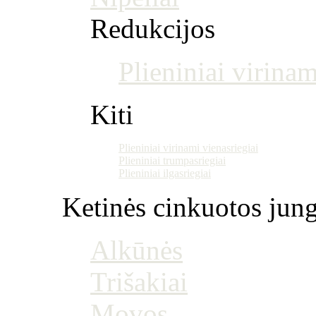
Redukcijos
Plieniniai virinam
Kiti
Plieniniai virinami vienasriegiai
Plieniniai trumpasriegiai
Plieniniai ilgasriegiai
Ketinės cinkuotos jung
Alkūnės
Trišakiai
Movos