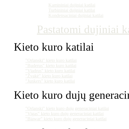
Kamininiai dujiniai katilai
Turbininiai dujiniai katilai
Kondensaciniai dujiniai katilai
Pastatomi dujiniai ka
Kieto kuro katilai
"Orlanski" kieto kuro katilai
"Buderus" kieto kuro katilai
"Viadrus" kieto kuro katilai
"Žvakė" kieto kuro katilai
"Junkers" kieto kuro katilai
Kieto kuro dujų generacin
"Orlanski" kieto kuro dujų generaciniai katilai
"Vigas" kieto kuro dujų generaciniai katilai
"Biawar" kieto kuro dujų generaciniai katilai