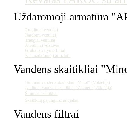
Uždaromoji armatūra "AP
Rutuliniai ventiliai
Išardomi ventiliai
Trieigiai ventiliai
Atbuliniai vožtuvai
Grubaus valymo filtrai
Kita uždaromoji armatūra
Vandens skaitikliai "Min
Buitiniai vandens skaitikliai "Minol" (Vokietija)
Įvadiniai vandens skaitikliai "Zenner" (Vokietija)
Šilumos skaitikliai
Skaitiklių pajungimo antgaliai
Vandens filtrai