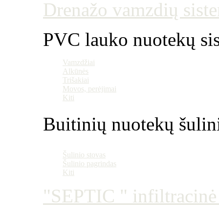
Drenažo vamzdių siste
PVC lauko nuotekų si
Vamzdžiai
Alkūnės
Trišakiai
Movos, perėjimai
Kiti
Buitinių nuotekų šulin
Šulinio stovas
Šulinio pagrindas
Kiti
"SEPTIC " infiltracin