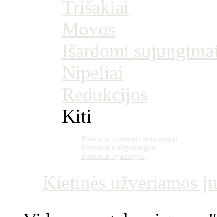
Trišakiai
Movos
Išardomi sujungima
Nipeliai
Redukcijos
Kiti
Plieniniai virinami vienasriegiai
Plieniniai trumpasriegiai
Plieniniai ilgasriegiai
Kietinės užveriamos j