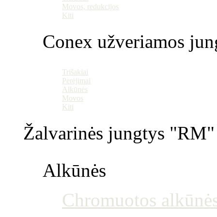
Movos, redukcijos
Kiti
Conex užveriamos jun
Trišakiai
Perėjimai
Alkūnės
Movos
Kiti
Žalvarinės jungtys "RM" 
Alkūnės
Chromuotos alkūnė