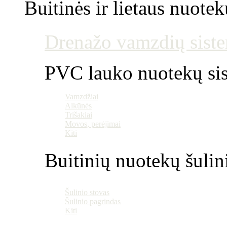
Buitinės ir lietaus nuotek
Drenažo vamzdių siste
PVC lauko nuotekų si
Vamzdžiai
Alkūnės
Trišakiai
Movos, perėjimai
Kiti
Buitinių nuotekų šulin
Šulinio stovas
Šulinio pagrindas
Kiti