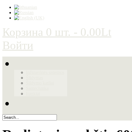
Корзина
0 шт. - 0.00Lt
Войти
Produktai
Inžinierinės sistemos
Šildymas
Šildymo katilai
Santechnika
Įrankiai
Galerija