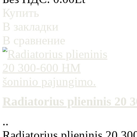
Купить
В закладки
В сравнение
Radiatorius plieninis 20
..
Radiatorius plieninis 20 3