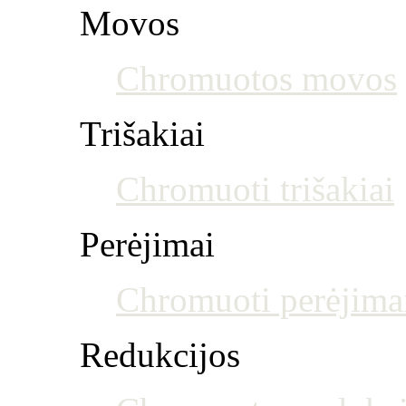
Movos
Chromuotos movos
Trišakiai
Chromuoti trišakiai
Perėjimai
Chromuoti perėjima
Redukcijos