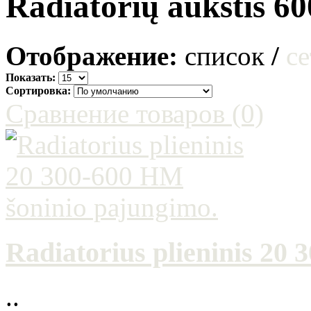
Radiatorių aukštis 
Отображение:
список
/
се
Показать:
Сортировка:
Сравнение товаров (0)
Radiatorius plieninis 20
..