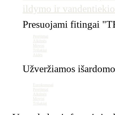
ildymo ir vandentiekio
Presuojami fitingai "T
Perėjimai
Alkūnės
Movos
Trišakiai
Aklės
Užveržiamos išardomo
Eurokonusai
Perėjimai
Alkūnės
Movos
Trišakiai