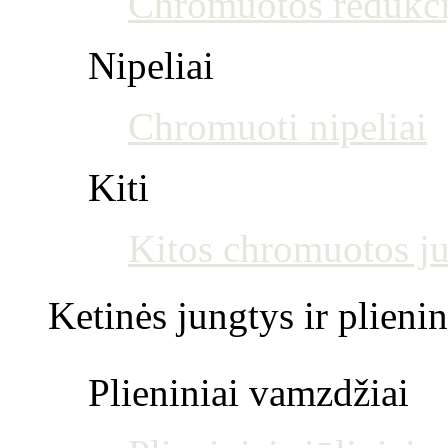
Chromuotos redukci
Nipeliai
Chromuoti nipeliai
Kiti
Kitos chromuotos j
Ketinės jungtys ir plienin
Plieniniai vamzdžiai