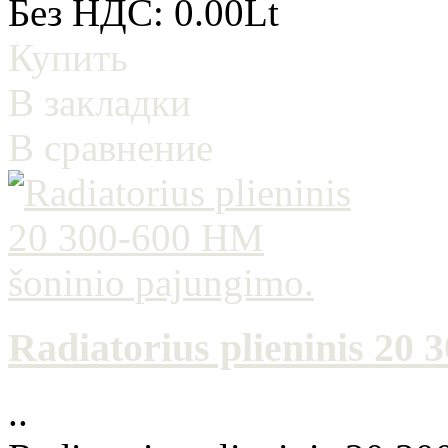
Без НДС: 0.00Lt
Купить
В закладки
В сравнение
Radiatorius plieninis 20
..