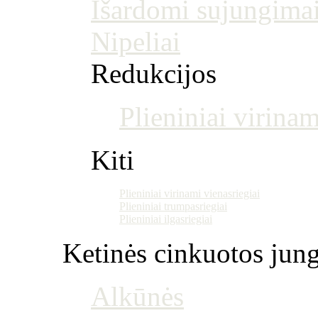
Išardomi sujungima
Nipeliai
Redukcijos
Plieniniai virinam
Kiti
Plieniniai virinami vienasriegiai
Plieniniai trumpasriegiai
Plieniniai ilgasriegiai
Ketinės cinkuotos jung
Alkūnės