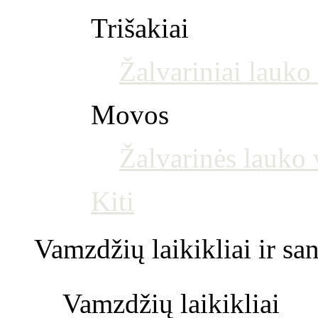
Trišakiai
Žalvariniai lauko 
Movos
Žalvarinės lauko
Kiti
Vamzdžių laikikliai ir s
Vamzdžių laikikliai