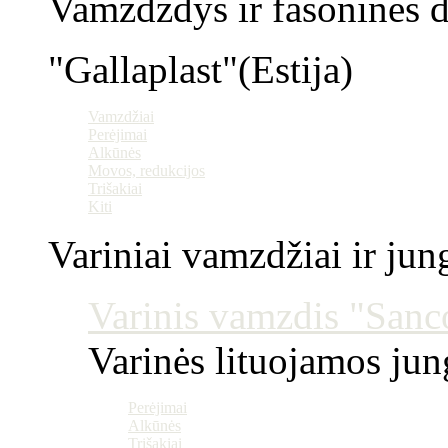
Vamzdzdys ir fasoninės da
"Gallaplast"(Estija)
Vamzdžiai
Perėjimai
Alkūnės
Movos, redukcijos
Trišakiai
Kiti
Variniai vamzdžiai ir jun
Varinis vamzdis "Sanco
Varinės lituojamos ju
Perėjimai
Alkūnės
Trišakiai