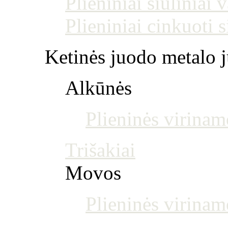
Plieniniai siūliniai
Plieniniai cinkuoti 
Ketinės juodo metalo j
Alkūnės
Plieninės virinam
Trišakiai
Movos
Plieninės virina