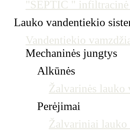
"SEPTIC " infiltracin
Lauko vandentiekio sist
Vandentiekio vamzdžia
Mechaninės jungtys
Alkūnės
Žalvarinės lauko 
Perėjimai
Žalvariniai lauko