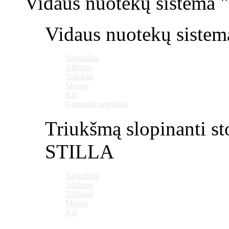
Vidaus nuotekų sistema "P
Vidaus nuotekų sistem
Vamzdžiai
Alkūnės
Trišakiai
Movos
Kiti
Guminiai perėjimai
Triukšmą slopinanti st
STILLA
Vamzdžiai
Alkūnės
Trišakiai
Movos
Kiti