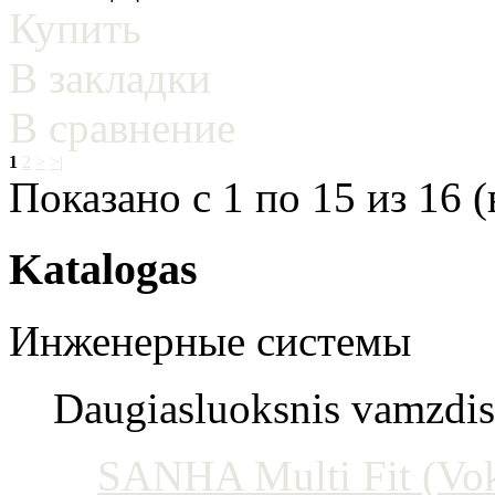
Купить
В закладки
В сравнение
1
2
>
>|
Показано с 1 по 15 из 16 (
Katalogas
Инженерные системы
Daugiasluoksnis vamzdis 
SANHA Multi Fit (Vokie