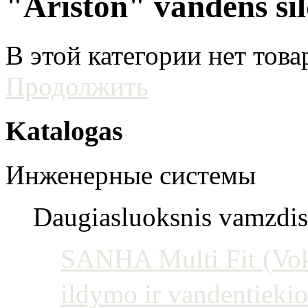
"Ariston" vandens ši
В этой категории нет това
Продолжить
Katalogas
Инженерные системы
Daugiasluoksnis vamzdis 
SANHA Multi Fit (Vokie
ildymo ir vandentiekio