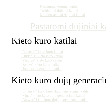
Kamininiai dujiniai katilai
Turbininiai dujiniai katilai
Kondensaciniai dujiniai katilai
Pastatomi dujiniai ka
Kieto kuro katilai
"Orlanski" kieto kuro katilai
"Buderus" kieto kuro katilai
"Viadrus" kieto kuro katilai
"Žvakė" kieto kuro katilai
"Junkers" kieto kuro katilai
Kieto kuro dujų generacin
"Orlanski" kieto kuro dujų generaciniai katilai
"Vigas" kieto kuro dujų generaciniai katilai
"Biawar" kieto kuro dujų generaciniai katilai