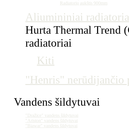
Radiatorių aukštis 900mm
Aliumininiai radiatoriai
Hurta Thermal Trend (Č
radiatoriai
Kiti
"Henris" nerūdijančio p
Vandens šildytuvai
"Dražice" vandens šildytuvai
"Ariston" vandens šildytuvai
"Biawar" vandens šildytuvai