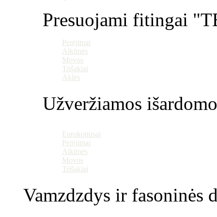
Presuojami fitingai "T
Perėjimai
Alkūnės
Movos
Trišakiai
Aklės
Užveržiamos išardomo
Eurokonusai
Perėjimai
Alkūnės
Movos
Trišakiai
Vamzdzdys ir fasoninės da