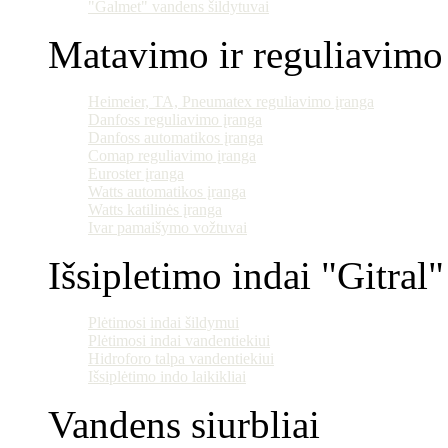
"Galmet" vandens šildytuvai
Matavimo ir reguliavimo 
Heimeier, TA, Pneumatex reguliavimo įranga
Danfoss reguliavimo įranga
Danfoss automatikos įranga
Comap reguliavimo įranga
Euroster įranga
Watts automatikos įranga
Watts katilinės įranga
Ivar pamaišymo vožtuvai
Išsipletimo indai "Gitral"
Plėtimosi indai šildymui
Plėtimosi indai vandentiekiui
Hidroforo talpa vandentiekiui
Išsiplėtimo indo laikikliai
Vandens siurbliai