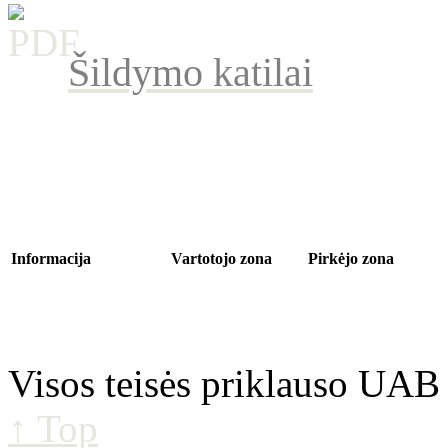
Šildymo katilai
Informacija
Vartotojo zona
Pirkėjo zona
Apie mus
Mano sąskaita
Kontaktui
Transportavimas
Pirkimų istorija
Grąžinimas
Privatumas
Atmintinė
Parduotuvės medis
Grąžinimo sąlygos
Taisyklės
Visos teisės priklauso UAB
↑ Top