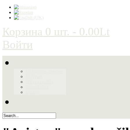
Корзина
0 шт. - 0.00Lt
Войти
Produktai
Inžinierinės sistemos
Šildymas
Šildymo katilai
Santechnika
Įrankiai
Galerija