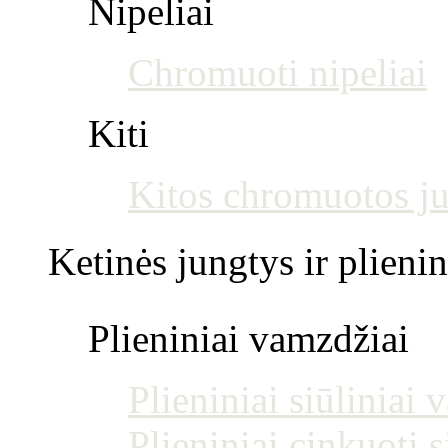
Nipeliai
Chromuoti nipeliai
Kiti
Kitos chromuotos j
Ketinės jungtys ir plienin
Plieniniai vamzdžiai
Plieniniai siūliniai
Plieniniai cinkuoti 