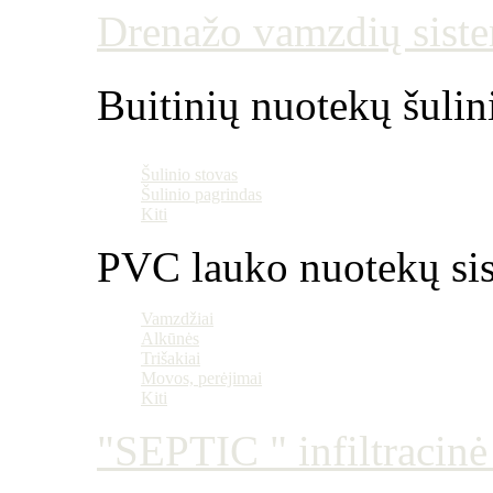
Drenažo vamzdių siste
Buitinių nuotekų šulin
Šulinio stovas
Šulinio pagrindas
Kiti
PVC lauko nuotekų si
Vamzdžiai
Alkūnės
Trišakiai
Movos, perėjimai
Kiti
"SEPTIC " infiltracin