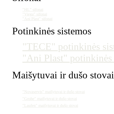
"HL" sifonai
"Viega" sifonai
"Ani Plast" sifonai
Potinkinės sistemos
"TECE" potinkinės si
"Ani Plast" potinkinės
Maišytuvai ir dušo stovai
"Novaservis" maišytuvai ir dušo stovai
"Grohe" maišytuvai ir dušo stovai
"Laufen" maišytuvai ir dušo stovai