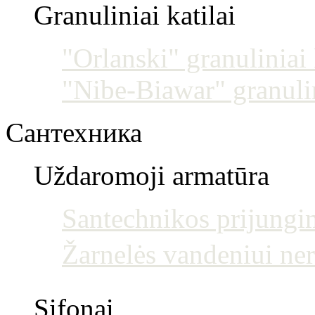
Granuliniai katilai
"Orlanski" granuliniai 
"Nibe-Biawar" granulin
Сантехника
Uždaromoji armatūra
Santechnikos prijun
Žarnelės vandeniui ne
Sifonai