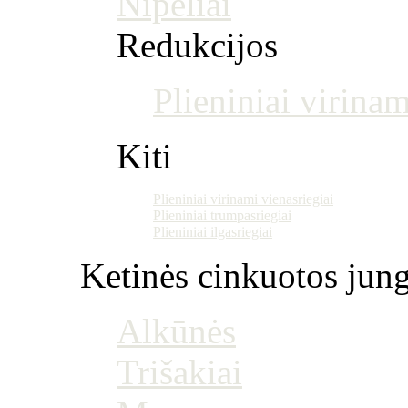
Nipeliai
Redukcijos
Plieniniai virinam
Kiti
Plieniniai virinami vienasriegiai
Plieniniai trumpasriegiai
Plieniniai ilgasriegiai
Ketinės cinkuotos jung
Alkūnės
Trišakiai