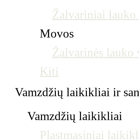
Žalvariniai lauko 
Movos
Žalvarinės lauko
Kiti
Vamzdžių laikikliai ir s
Vamzdžių laikikliai
Plastmasiniai laikikl