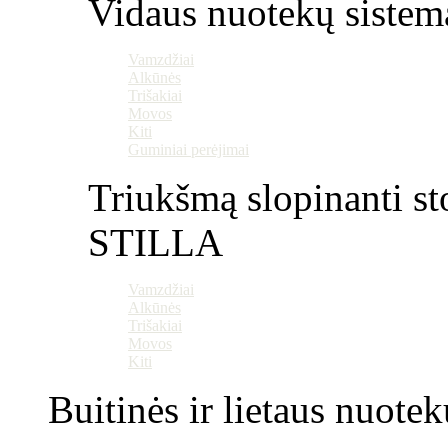
Vidaus nuotekų sistem
Vamzdžiai
Alkūnės
Trišakiai
Movos
Kiti
Guminiai perėjimai
Triukšmą slopinanti st
STILLA
Vamzdžiai
Alkūnės
Trišakiai
Movos
Kiti
Buitinės ir lietaus nuotek