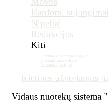
Movos
Išardomi sujungima
Nipeliai
Redukcijos
Kiti
Plieniniai virinami vienasriegiai
Plieniniai trumpasriegiai
Plieniniai ilgasriegiai
Kietinės užveriamos j
Vidaus nuotekų sistema "P