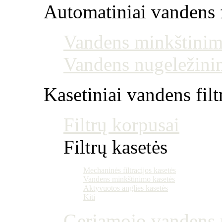
Automatiniai vandens f
Vandens minkštinim
Vandens nugeležini
Kasetiniai vandens filt
Filtrų korpusai
Filtrų kasetės
Mechaninės filtracijos kasetės
Vandens minkštinimo kasetės
Aktyvuotos anglies kasetės
Kiti
Geriamojo vandens m