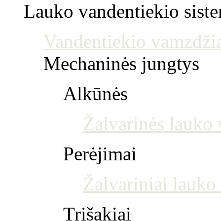
Lauko vandentiekio sist
Vandentiekio vamzdžia
Mechaninės jungtys
Alkūnės
Žalvarinės lauko 
Perėjimai
Žalvariniai lauko
Trišakiai