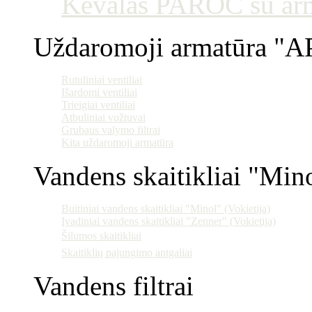
Kevalas PAROC su armu
Uždaromoji armatūra "AP
Rutuliniai ventiliai
Išardomi ventiliai
Trieigiai ventiliai
Atbuliniai vožtuvai
Grubaus valymo filtrai
Kita uždaromoji armatūra
Vandens skaitikliai "Min
Buitiniai vandens skaitikliai "Minol" (Vokietija)
Įvadiniai vandens skaitikliai "Zenner" (Vokietija)
Šilumos skaitikliai
Skaitiklių pajungimo antgaliai
Vandens filtrai