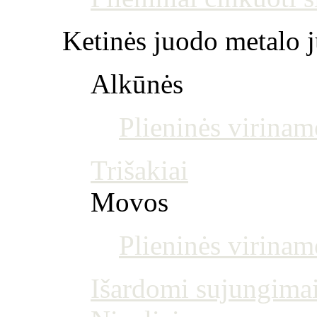
Ketinės juodo metalo j
Alkūnės
Plieninės virinam
Trišakiai
Movos
Plieninės virina
Išardomi sujungima