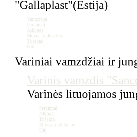
"Gallaplast"(Estija)
Vamzdžiai
Perėjimai
Alkūnės
Movos, redukcijos
Trišakiai
Kiti
Variniai vamzdžiai ir jun
Varinis vamzdis "Sanco
Varinės lituojamos ju
Perėjimai
Alkūnės
Trišakiai
Movos, redukcijos
Kiti