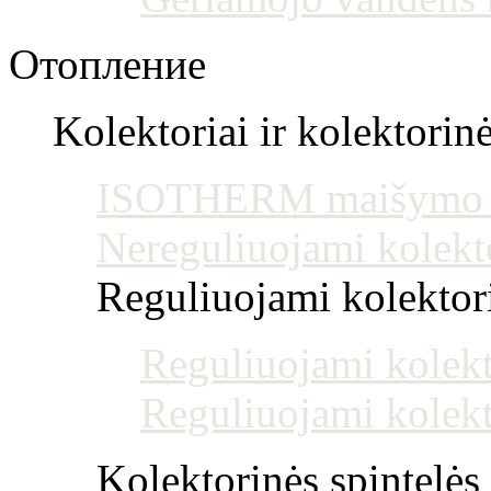
Отопление
Kolektoriai ir kolektorin
ISOTHERM maišymo mo
Nereguliuojami kolekt
Reguliuojami kolektoria
Reguliuojami kolekt
Reguliuojami kolekt
Kolektorinės spintelės