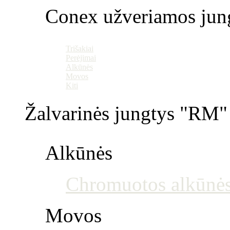
Conex užveriamos jun
Trišakiai
Perėjimai
Alkūnės
Movos
Kiti
Žalvarinės jungtys "RM" 
Alkūnės
Chromuotos alkūnė
Movos