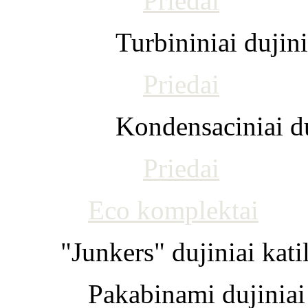
Priedai
Turbininiai dujini
Priedai
Kondensaciniai du
Priedai
Eco komplektai
"Junkers" dujiniai kati
Pakabinami dujiniai 