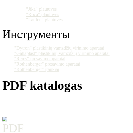
"Jika" plautuvės
"Roca" plautuvės
"Laufen" plautuvės
Инструменты
"Dytron" plastikinių vamzdžių virinimo aparatai
"Gallaplast" plastikinių vamzdžių virinimo aparatai
"Rems" presavimo aparatai
"Rothenberger" presavimo aparatai
"Rothenberger" įrankiai
PDF katalogas