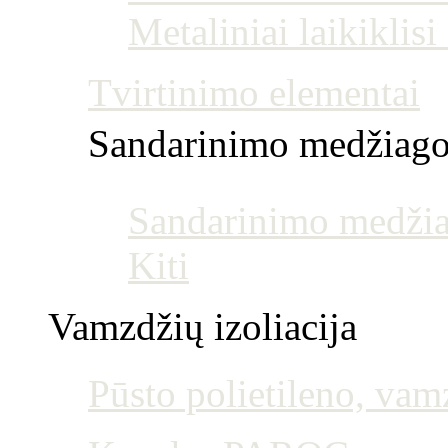
Metaliniai laikiklis
Tvirtinimo elementai
Sandarinimo medžiag
Sandarinimo medžia
Kiti
Vamzdžių izoliacija
Pūsto polietileno, vamz