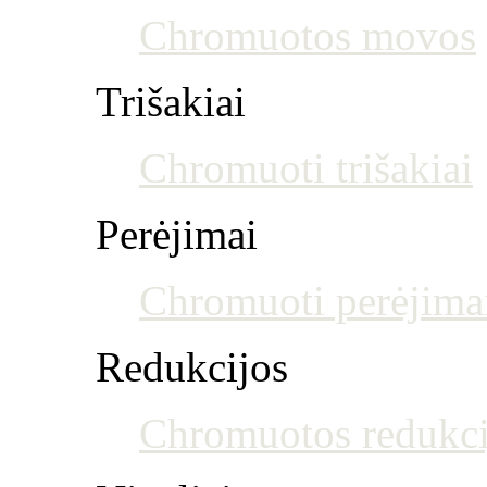
Chromuotos movos
Trišakiai
Chromuoti trišakiai
Perėjimai
Chromuoti perėjima
Redukcijos
Chromuotos redukci