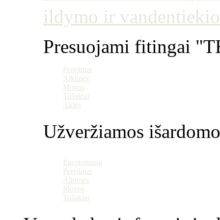
ildymo ir vandentiekio
Presuojami fitingai "T
Perėjimai
Alkūnės
Movos
Trišakiai
Aklės
Užveržiamos išardomo
Eurokonusai
Perėjimai
Alkūnės
Movos
Trišakiai