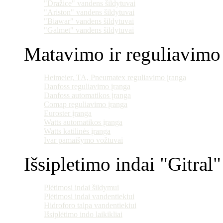
"Dražice" vandens šildytuvai
"Ariston" vandens šildytuvai
"Biawar" vandens šildytuvai
"Galmet" vandens šildytuvai
Matavimo ir reguliavimo 
Heimeier, TA, Pneumatex reguliavimo įranga
Danfoss reguliavimo įranga
Danfoss automatikos įranga
Comap reguliavimo įranga
Euroster įranga
Watts automatikos įranga
Watts katilinės įranga
Ivar pamaišymo vožtuvai
Išsipletimo indai "Gitral"
Plėtimosi indai šildymui
Plėtimosi indai vandentiekiui
Hidroforo talpa vandentiekiui
Išsiplėtimo indo laikikliai