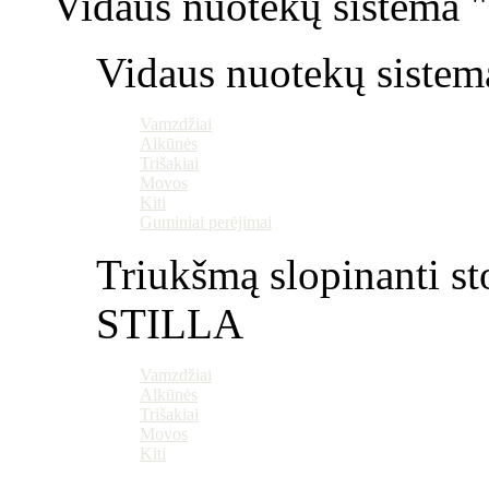
Vidaus nuotekų sistema "P
Vidaus nuotekų sistem
Vamzdžiai
Alkūnės
Trišakiai
Movos
Kiti
Guminiai perėjimai
Triukšmą slopinanti st
STILLA
Vamzdžiai
Alkūnės
Trišakiai
Movos
Kiti