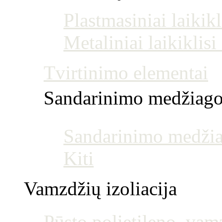
Plastmasiniai laikikl
Metaliniai laikiklis
Tvirtinimo elementai
Sandarinimo medžiag
Sandarinimo medžia
Kiti
Vamzdžių izoliacija
Pūsto polietileno, vamz