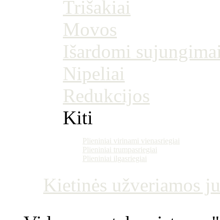
Trišakiai
Movos
Išardomi sujungima
Nipeliai
Redukcijos
Kiti
Plieniniai virinami vienasriegiai
Plieniniai trumpasriegiai
Plieniniai ilgasriegiai
Kietinės užveriamos j