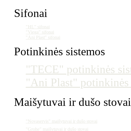
Sifonai
"HL" sifonai
"Viega" sifonai
"Ani Plast" sifonai
Potinkinės sistemos
"TECE" potinkinės si
"Ani Plast" potinkinės
Maišytuvai ir dušo stovai
"Novaservis" maišytuvai ir dušo stovai
"Grohe" maišytuvai ir dušo stovai