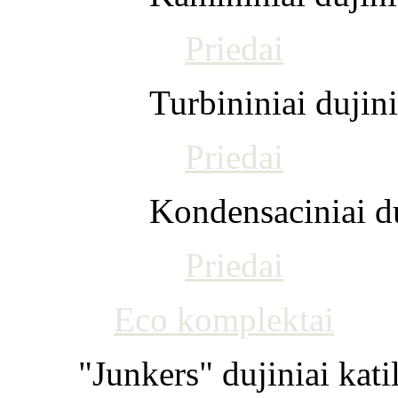
Priedai
Turbininiai dujini
Priedai
Kondensaciniai du
Priedai
Eco komplektai
"Junkers" dujiniai kati