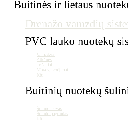
Buitinės ir lietaus nuotek
Drenažo vamzdių siste
PVC lauko nuotekų si
Vamzdžiai
Alkūnės
Trišakiai
Movos, perėjimai
Kiti
Buitinių nuotekų šulin
Šulinio stovas
Šulinio pagrindas
Kiti