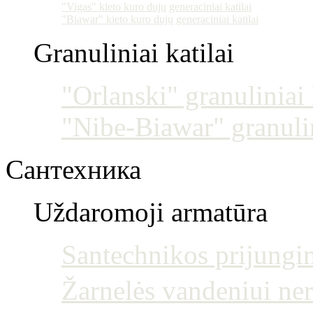
"Vigas" kieto kuro dujų generaciniai katilai
"Biawar" kieto kuro dujų generaciniai katilai
Granuliniai katilai
"Orlanski" granuliniai 
"Nibe-Biawar" granulin
Сантехника
Uždaromoji armatūra
Santechnikos prijun
Žarnelės vandeniui ne