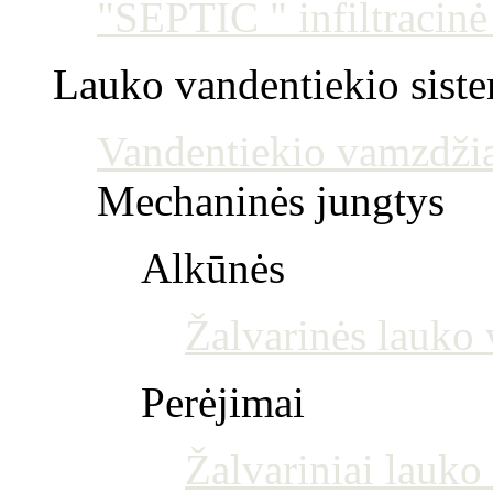
"SEPTIC " infiltracin
Lauko vandentiekio sist
Vandentiekio vamzdžia
Mechaninės jungtys
Alkūnės
Žalvarinės lauko 
Perėjimai
Žalvariniai lauko