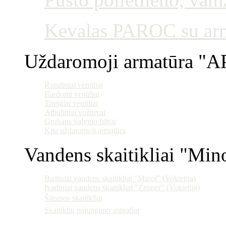
Kevalas PAROC su armu
Uždaromoji armatūra "AP
Rutuliniai ventiliai
Išardomi ventiliai
Trieigiai ventiliai
Atbuliniai vožtuvai
Grubaus valymo filtrai
Kita uždaromoji armatūra
Vandens skaitikliai "Min
Buitiniai vandens skaitikliai "Minol" (Vokietija)
Įvadiniai vandens skaitikliai "Zenner" (Vokietija)
Šilumos skaitikliai
Skaitiklių pajungimo antgaliai