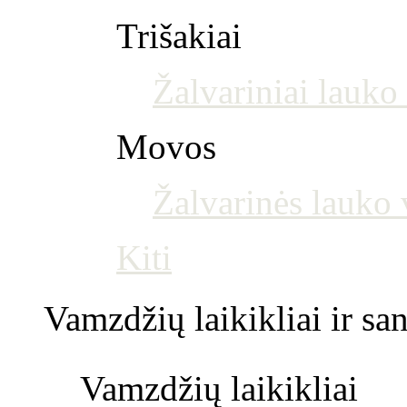
Trišakiai
Žalvariniai lauko 
Movos
Žalvarinės lauko
Kiti
Vamzdžių laikikliai ir s
Vamzdžių laikikliai