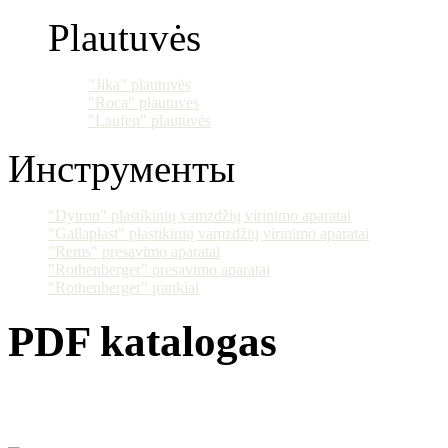
Plautuvės
"Jika" plautuvės
"Roca" plautuvės
"Laufen" plautuvės
Инструменты
"Dytron" plastikinių vamzdžių virinimo aparatai
"Gallaplast" plastikinių vamzdžių virinimo aparatai
"Rems" presavimo aparatai
"Rothenberger" presavimo aparatai
"Rothenberger" įrankiai
PDF katalogas