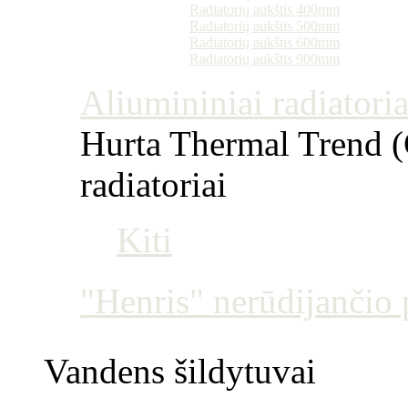
Radiatorių aukštis 400mm
Radiatorių aukštis 500mm
Radiatorių aukštis 600mm
Radiatorių aukštis 900mm
Aliumininiai radiatoriai
Hurta Thermal Trend (Č
radiatoriai
Kiti
"Henris" nerūdijančio p
Vandens šildytuvai