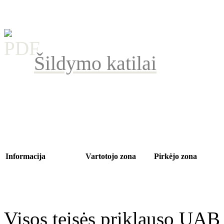
Šildymo katilai
Informacija
Vartotojo zona
Pirkėjo zona
Apie mus
Mano sąskaita
Kontaktui
Transportavimas
Pirkimų istorija
Grąžinimas
Privatumas
Atmintinė
Parduotuvės medis
Grąžinimo sąlygos
Taisyklės
Visos teisės priklauso UAB