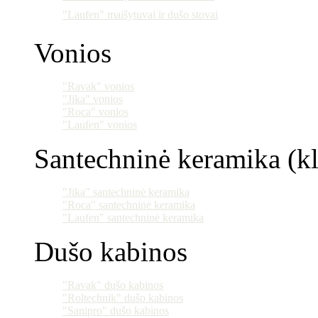
"Laufen" maišytuvai ir dušo stovai
Vonios
"Ravak" vonios
"Jika" vonios
"Roca" vonios
"Laufen" vonios
Santechninė keramika (klo
"Jika" santechninė keramika
"Roca" santechninė keramika
"Laufen" santechninė keramika
Dušo kabinos
"Ravak" dušo kabinos
"Roltechnik" dušo kabinos
"Sanipro" dušo kabinos