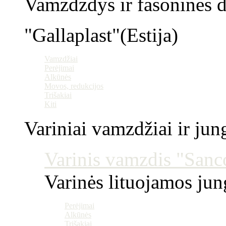
Vamzdzdys ir fasoninės da
"Gallaplast"(Estija)
Vamzdžiai
Perėjimai
Alkūnės
Movos, redukcijos
Trišakiai
Kiti
Variniai vamzdžiai ir jun
Varinis vamzdis "Sanco
Varinės lituojamos ju
Perėjimai
Alkūnės
Trišakiai