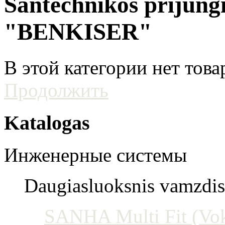
Santechnikos prijun
"BENKISER"
В этой категории нет това
Продолжить
Katalogas
Инженерные системы
Daugiasluoksnis vamzdis 
SANHA Multi Fit (Vokie