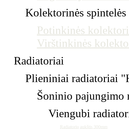
Kolektorinės spintelės
Potinkinės kolektori
Virštinkinės kolekto
Radiatoriai
Plieniniai radiatoriai 
Šoninio pajungimo r
Viengubi radiator
Radiatorių aukštis 300mm