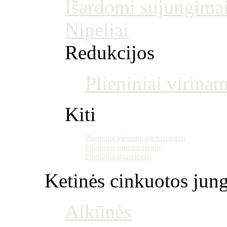
Išardomi sujungima
Nipeliai
Redukcijos
Plieniniai virinam
Kiti
Plieniniai virinami vienasriegiai
Plieniniai trumpasriegiai
Plieniniai ilgasriegiai
Ketinės cinkuotos jung
Alkūnės