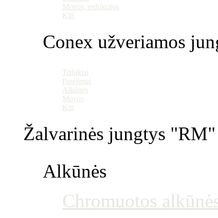
Movos, redukcijos
Kiti
Conex užveriamos jun
Trišakiai
Perėjimai
Alkūnės
Movos
Kiti
Žalvarinės jungtys "RM" 
Alkūnės
Chromuotos alkūnė