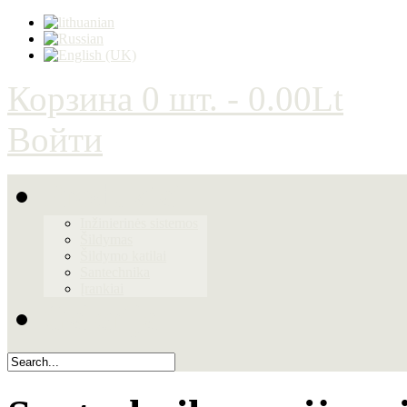
Корзина
0 шт. - 0.00Lt
Войти
Produktai
Inžinierinės sistemos
Šildymas
Šildymo katilai
Santechnika
Įrankiai
Galerija