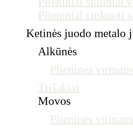
Plieniniai siūliniai
Plieniniai cinkuoti 
Ketinės juodo metalo j
Alkūnės
Plieninės virinam
Trišakiai
Movos
Plieninės virina