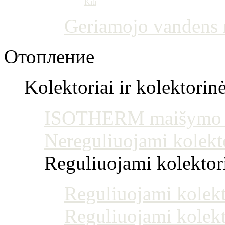
Kiti
Geriamojo vandens m
Отопление
Kolektoriai ir kolektorin
ISOTHERM maišymo mo
Nereguliuojami kolekt
Reguliuojami kolektoria
Reguliuojami kolekt
Reguliuojami kolekt