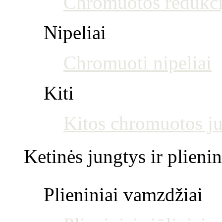
Chromuotos redukci
Nipeliai
Chromuoti nipeliai
Kiti
Kitos chromuotos j
Ketinės jungtys ir plienin
Plieniniai vamzdžiai